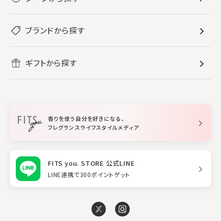
すべてのフレグランス
バス・ボディケア
ぐっすり眠りたい
レディース香水
ブランドから探す
すべてのバス・ボディケア
ホームフレグランス
音楽と一緒に
メンズ香水
ボディ・ハンドクリーム
すべてのホームフレグランス
ヘアケア
リフレッシュしたい
ギフトから探す
ボディミスト・スプレー
入浴剤
ルームフレグランス
すべてのヘアケア
メイク・スキンケア
作業に集中したい
ファブリックスプレー
シャンプー
メイク・スキンケア
業務用
柔軟剤
トリートメント
空間用ディフューザー
香りを使う自分を好きになる、
スタイリング
フレグランスライフスタイルメディア
FITS you. STORE 公式LINE
LINE連携で300ポイントゲット