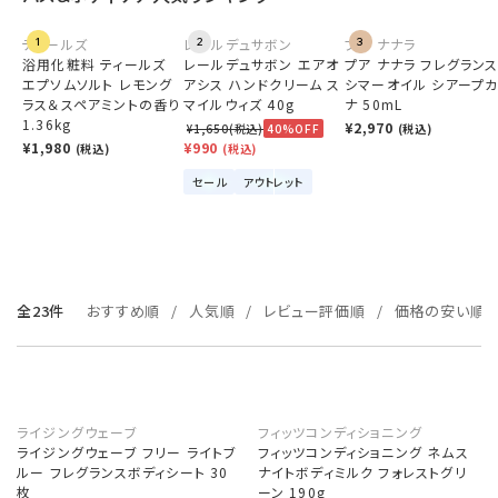
ティールズ
1
レールデュサボン
2
プア ナナラ
3
浴用化粧料 ティールズ
レールデュサボン エアオ
プア ナナラ フレグラン
エプソムソルト レモング
アシス ハンドクリーム ス
シマーオイル シアープ
ラス＆スペアミントの香り
マイルウィズ 40g
ナ 50mL
1.36kg
¥2,970
¥1,650(税込)
40%OFF
(税込)
¥1,980
¥990
(税込)
(税込)
セール
アウトレット
全23件
おすすめ順
人気順
レビュー評価順
価格の安い順
ライジングウェーブ
フィッツコンディショニング
ライジングウェーブ フリー ライトブ
フィッツコンディショニング ネムス
ルー フレグランスボディシート 30
ナイトボディミルク フォレストグリ
枚
ーン 190g