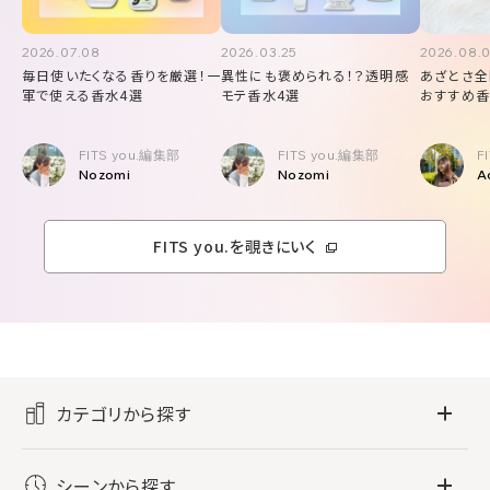
2026.07.08
2026.03.25
2026.08.
毎日使いたくなる香りを厳選！一
異性にも褒められる！？透明感
あざとさ全
軍で使える香水4選
モテ香水4選
おすすめ香
FITS you.編集部
FITS you.編集部
F
Nozomi
Nozomi
A
FITS you.を覗きにいく
カテゴリから探す
フレグランス
シーンから探す