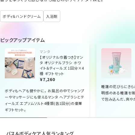
ボディ＆ハンドクリーム
入浴剤
ピックアップアイテム
マンタ
【オリジナル巾着つき】マン
タ オリジナルブラシ ホワ
イト＆ティールズ 1回分×4
種 ギフトセット
¥7,260
睡蓮の花びらにきら
ボディもヘアも健やかに。 お風呂の中でシャンプ
明感のある睡蓮を瑞
ーやマッサージにも使えるマンタ ヘアブラシとテ
で包み込んだ、爽やか
ィールズ エプソムソルト4種類(各1回分)の豪華
ギフトセット。
バス＆ボディケア人気ランキング