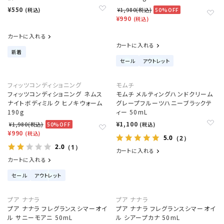
¥550
(税込)
¥1,980(税込)
50%OFF
¥990
(税込)
カートに入れる
カートに入れる
新着
セール
アウトレット
フィッツコンディショニング
モムチ
フィッツコンディショニング ネムス
モムチ メルティングハンドクリーム
ナイトボディミルク ヒノキウォーム
グレープフルーツハニーブラックテ
190g
ィー 50mL
¥1,100
¥1,980(税込)
50%OFF
(税込)
¥990
(税込)
5.0
（2）
2.0
（1）
カートに入れる
カートに入れる
セール
アウトレット
プア ナナラ
プア ナナラ
プア ナナラ フレグランスシマーオイ
プア ナナラ フレグランスシマーオイ
ル サニーモアニ 50mL
ル シアープカナ 50mL