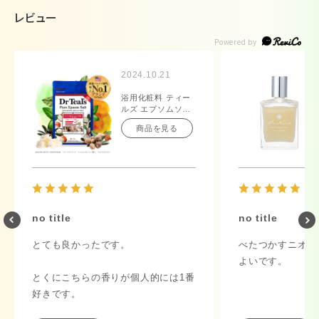
レビュー
2024.10.21
浴用化粧料 ティー
ルズ エプソムソル
ト シアバター＆ア
商品を見る
ーモンドオイル
1.36kg
no title
no title
とても良かったです。
べたつかすニオイ
よいです。
とくにこちらの香りが個人的には1番
好きです。