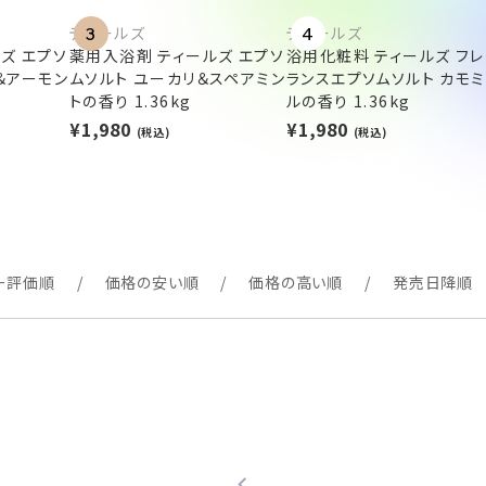
ティールズ
ティールズ
3
4
ズ エプソ
薬用入浴剤 ティールズ エプソ
浴用化粧料 ティールズ フレ
＆アーモン
ムソルト ユーカリ＆スペアミン
ランスエプソムソルト カモ
トの香り 1.36kg
ルの香り 1.36kg
¥1,980
¥1,980
(税込)
(税込)
ー評価順
価格の安い順
価格の高い順
発売日降順