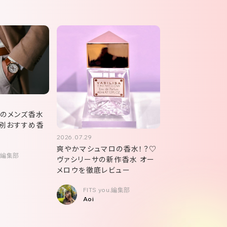
超乾燥肌ならボディロ
うとよいかと思います
めのメンズ香水
別おすすめ香
2026.07.29
爽やかマシュマロの香水！？♡
u.編集部
ヴァシリーサの新作香水 オー
メロウを徹底レビュー
FITS you.編集部
Aoi