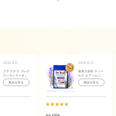
2024.9.6
2024.8.27
プア ナナラ フレグ
薬用入浴剤 ティー
ランスシマーオイ
ルズ エプソムソル
ル シアープカナ
ト ラベンダーの香
商品を見る
商品を見る
50mL
り 1.36kg
no title