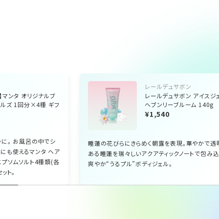
レールデュサボン
】マンタ オリジナルブ
レールデュサボン アイスジ
ルズ 1回分×4種 ギフ
ヘブンリーブルーム 140g
¥1,540
に。 お風呂の中でシ
睡蓮の花びらにきらめく朝露を表現。華やかで透
にも使えるマンタ ヘア
ある睡蓮を瑞々しいアクアティックノートで包み込
エプソムソルト4種類(各
爽やか“うるプル”ボディジェル。
ット。