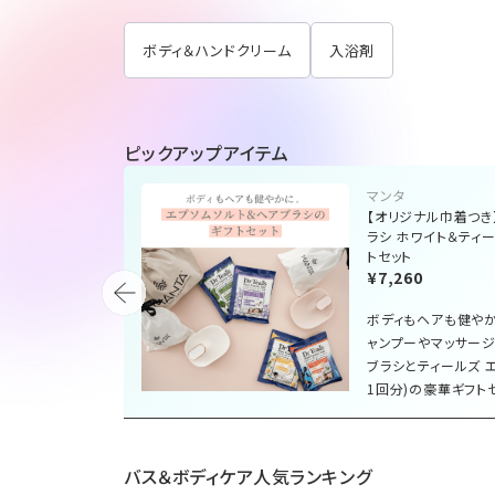
ボディ＆ハンドクリーム
入浴剤
ピックアップアイテム
マンタ
ダーの香り
【オリジナル巾着つき
ラシ ホワイト＆ティー
トセット
¥7,260
ボディもヘアも健やか
）配合。豊か
ャンプーやマッサージ
おやすみ前の
ブラシとティールズ 
1回分)の豪華ギフトセ
バス＆ボディケア人気ランキング