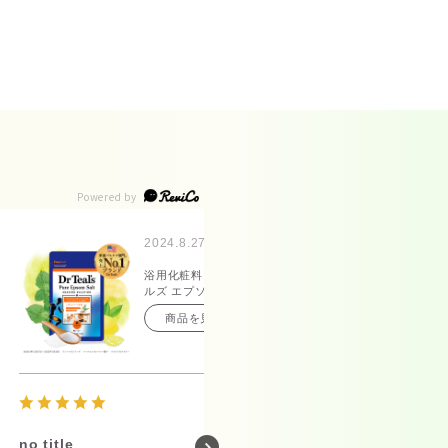
2024.8.27
20
浴用化粧料 ティー
浴
ルズ エプソムソル
ル
ト レモングラス＆
ト
商品を見る
スペアミントの香
ー
り 1.36kg
1.
no title
no title