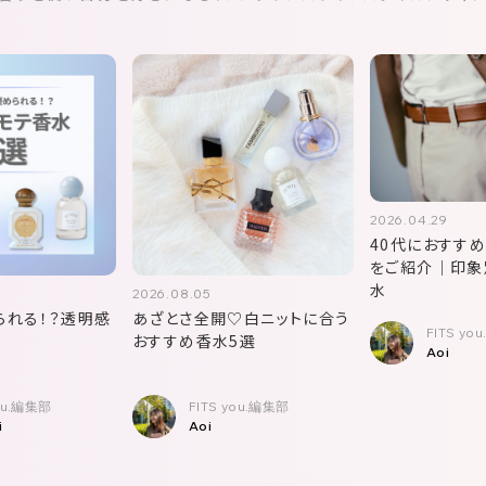
2026.04.29
40代におすす
をご紹介｜印象
水
2026.08.05
られる！？透明感
あざとさ全開♡白ニットに合う
FITS yo
おすすめ香水5選
Aoi
you.編集部
FITS you.編集部
i
Aoi