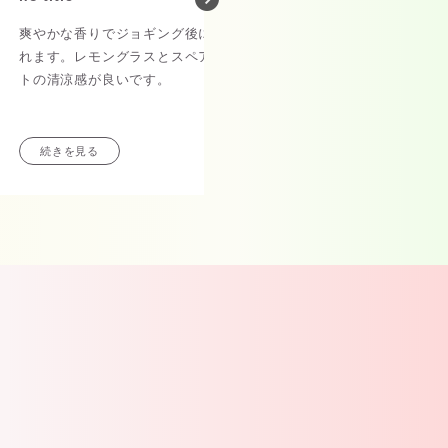
爽やかな香りでジョギング後に癒さ
長年愛用しています。
れます。レモングラスとスペアミン
トの清涼感が良いです。
これまではアメリカ本
していましたが
価格高騰のため日本の
続きを見る
続きを見る
イトで購入できないか
探していたところこち
ました。
バスタブに浸かると、
少し浮き、滑らかな
お湯になっていること
す。
湯上がりは皮膚がしっ
ア
しにくくなりますが