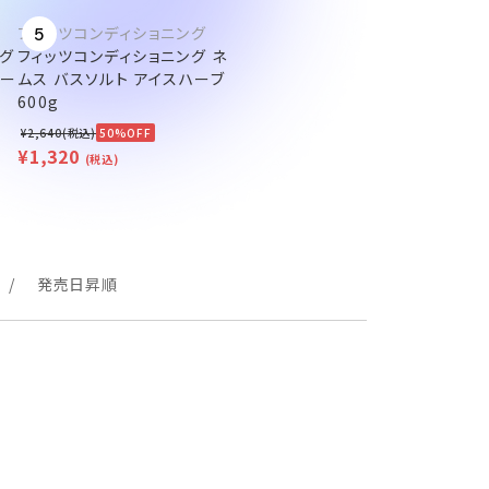
フィッツコンディショニング
5
グ
フィッツコンディショニング ネ
ミー
ムス バスソルト アイスハーブ
600g
¥2,640(税込)
50%OFF
¥1,320
(税込)
発売日昇順