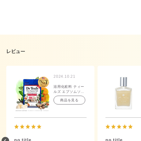
レビュー
2024.10.21
浴用化粧料 ティー
ルズ エプソムソル
ト シアバター＆ア
商品を見る
ーモンドオイル
1.36kg
no title
no title