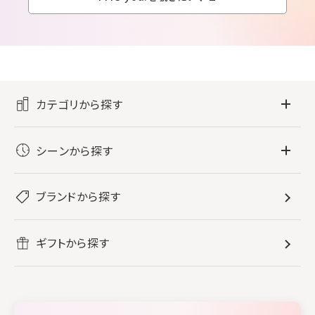
カテゴリから探す
フレグランス
シーンから探す
すべてのフレグランス
バス・ボディケア
ぐっすり眠りたい
レディース香水
ブランドから探す
すべてのバス・ボディケア
ホームフレグランス
音楽と一緒に
メンズ香水
ボディ・ハンドクリーム
すべてのホームフレグランス
ヘアケア
リフレッシュしたい
ギフトから探す
ボディミスト・スプレー
入浴剤
ルームフレグランス
すべてのヘアケア
メイク・スキンケア
作業に集中したい
ファブリックスプレー
シャンプー
メイク・スキンケア
業務用
柔軟剤
トリートメント
空間用ディフューザー