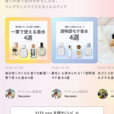
香りを使う自分を好きになる、
フレグランスライフスタイルメディア
2026.07.08
2026.03.25
2026.08.
毎日使いたくなる香りを厳選！一
異性にも褒められる！？透明感
あざとさ全
軍で使える香水4選
モテ香水4選
おすすめ香
FITS you.編集部
FITS you.編集部
F
Nozomi
Nozomi
A
FITS you.を覗きにいく