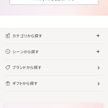
カテゴリから探す
フレグランス
シーンから探す
すべてのフレグランス
バス・ボディケア
ぐっすり眠りたい
レディース香水
ブランドから探す
すべてのバス・ボディケア
ホームフレグランス
音楽と一緒に
メンズ香水
ボディ・ハンドクリーム
すべてのホームフレグランス
ヘアケア
リフレッシュしたい
ギフトから探す
ボディミスト・スプレー
入浴剤
ルームフレグランス
すべてのヘアケア
メイク・スキンケア
作業に集中したい
ファブリックスプレー
シャンプー
メイク・スキンケア
業務用
柔軟剤
トリートメント
空間用ディフューザー