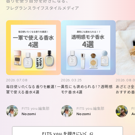
香りを使う自分を好きになる、
フレグランスライフスタイルメディア
2026.07.08
2026.03.25
2026.08.
毎日使いたくなる香りを厳選！一
異性にも褒められる！？透明感
あざとさ全
軍で使える香水4選
モテ香水4選
おすすめ香
FITS you.編集部
FITS you.編集部
F
Nozomi
Nozomi
A
FITS you.を覗きにいく