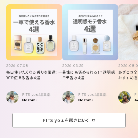
2026.07.08
2026.03.25
2026.08.
毎日使いたくなる香りを厳選！一
異性にも褒められる！？透明感
あざとさ全
軍で使える香水4選
モテ香水4選
おすすめ香
FITS you.編集部
FITS you.編集部
F
Nozomi
Nozomi
A
FITS you.を覗きにいく