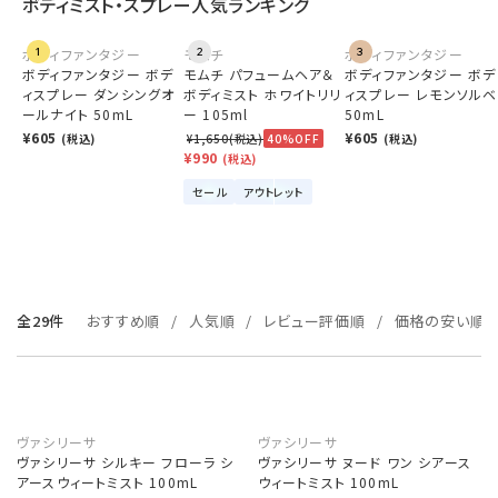
ボディミスト・スプレー人気ランキング
ボディファンタジー
1
モムチ
2
ボディファンタジー
3
ボディファンタジー ボデ
モムチ パフュームヘア＆
ボディファンタジー ボデ
ィスプレー ダンシングオ
ボディミスト ホワイトリリ
ィスプレー レモンソルベ
ールナイト 50mL
ー 105ml
50mL
¥605
¥605
(税込)
¥1,650(税込)
40%OFF
(税込)
¥990
(税込)
セール
アウトレット
全29件
おすすめ順
人気順
レビュー評価順
価格の安い順
ヴァシリーサ
ヴァシリーサ
ヴァシリーサ シルキー フローラ シ
ヴァシリーサ ヌード ワン シアース
アースウィートミスト 100mL
ウィートミスト 100mL