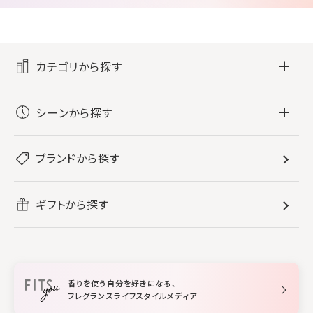
カテゴリから探す
フレグランス
シーンから探す
すべてのフレグランス
バス・ボディケア
ぐっすり眠りたい
レディース香水
ブランドから探す
すべてのバス・ボディケア
ホームフレグランス
音楽と一緒に
メンズ香水
ボディ・ハンドクリーム
すべてのホームフレグランス
ヘアケア
リフレッシュしたい
ギフトから探す
ボディミスト・スプレー
入浴剤
ルームフレグランス
すべてのヘアケア
メイク・スキンケア
作業に集中したい
ファブリックスプレー
シャンプー
メイク・スキンケア
業務用
柔軟剤
トリートメント
空間用ディフューザー
香りを使う自分を好きになる、
スタイリング
フレグランスライフスタイルメディア