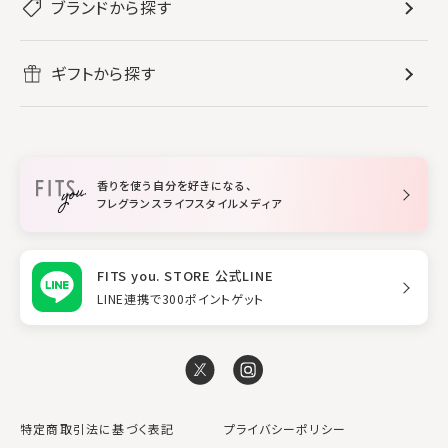
レディース香水
ブランドから探す
すべてのバス・ボディケア
ホームフレグランス
音楽と一緒に
メンズ香水
ボディ・ハンドクリーム
すべてのホームフレグランス
ヘアケア
リフレッシュしたい
ギフトから探す
ボディミスト・スプレー
入浴剤
ルームフレグランス
すべてのヘアケア
メイク・スキンケア
作業に集中したい
ファブリックスプレー
シャンプー
メイク・スキンケア
業務用
柔軟剤
トリートメント
空間用ディフューザー
香りを使う自分を好きになる、
スタイリング
フレグランスライフスタイルメディア
FITS you. STORE 公式LINE
LINE連携で300ポイントゲット
特定商取引法に基づく表記
プライバシーポリシー