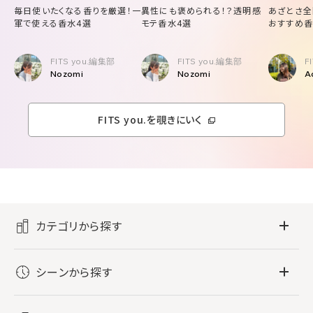
毎日使いたくなる香りを厳選！一
異性にも褒められる！？透明感
あざとさ全
軍で使える香水4選
モテ香水4選
おすすめ香
FITS you.編集部
FITS you.編集部
F
Nozomi
Nozomi
A
FITS you.を覗きにいく
カテゴリから探す
フレグランス
シーンから探す
すべてのフレグランス
バス・ボディケア
ぐっすり眠りたい