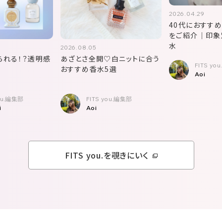
2026.04.29
40代におすす
をご紹介｜印象
水
2026.08.05
られる！？透明感
あざとさ全開♡白ニットに合う
FITS yo
おすすめ香水5選
Aoi
you.編集部
FITS you.編集部
i
Aoi
FITS you.を覗きにいく