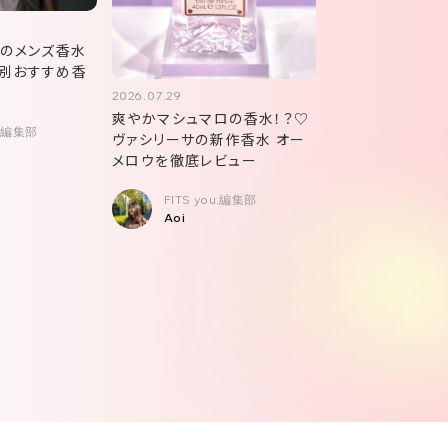
めのメンズ香水
別おすすめ香
2026.07.29
爽やかマシュマロの香水！？♡
u.編集部
ヴァシリーサの新作香水 オー
メロウを徹底レビュー
FITS you.編集部
Aoi