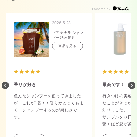
2026.5.23
プア ナナラ シャン
プー 詰め替え
350mL
商品を見る
香りが好き
最高です！
色んなシャンプーを使ってきました
行きつけの美容室
が、これが1番！！香りがとってもよ
たことがきっかけ
く、シャンプーするのが楽しみで
知りました。
す。
サンプルを３日間
驚くほど髪が柔ら
持続性も長く、こ