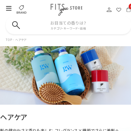
お目当ての香りは？
カテゴリ・キーワード・価格
TOP
ヘアケア
ヘアケア
髪の健やかさと香りも楽しむ。フレグランス×機能でさらに美髪へ。