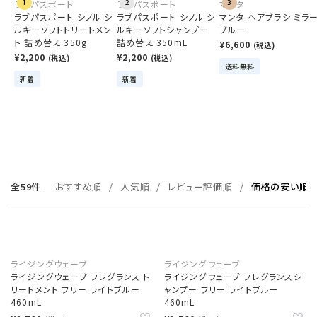
ラブパスポート
1
ラブパスポート
2
マンタ
3
ラブパスポート シノル シ
ラブパスポート シノル シ
マンタ ヘアブラシ ミラ
ルキーソフトトリートメン
ルキーソフトシャンプー
ブルー
ト 詰め替え 350g
詰め替え 350mL
¥6,600
(税込)
¥2,200
¥2,200
(税込)
(税込)
送料無料
新着
新着
全59件
おすすめ順
人気順
レビュー評価順
価格の安い順
ライジングウェーブ
ライジングウェーブ
ライジングウェーブ フレグランス ト
ライジングウェーブ フレグランスシ
リートメント フリー ライトブルー
ャンプー フリー ライトブルー
460mL
460mL