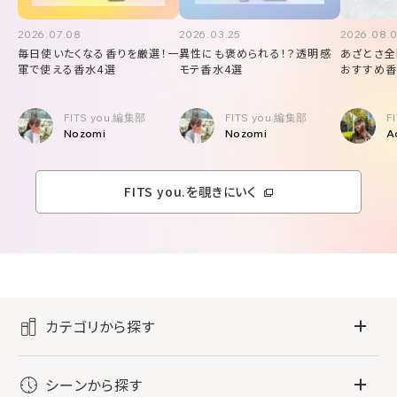
2026.07.08
2026.03.25
2026.08.
毎日使いたくなる香りを厳選！一
異性にも褒められる！？透明感
あざとさ全
軍で使える香水4選
モテ香水4選
おすすめ香
FITS you.編集部
FITS you.編集部
F
Nozomi
Nozomi
A
FITS you.を覗きにいく
カテゴリから探す
フレグランス
シーンから探す