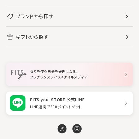
すべてのフレグランス
バス・ボディケア
ぐっすり眠りたい
レディース香水
ブランドから探す
すべてのバス・ボディケア
ホームフレグランス
音楽と一緒に
メンズ香水
ボディ・ハンドクリーム
すべてのホームフレグランス
ヘアケア
リフレッシュしたい
ギフトから探す
ボディミスト・スプレー
入浴剤
ルームフレグランス
すべてのヘアケア
メイク・スキンケア
作業に集中したい
ファブリックスプレー
シャンプー
メイク・スキンケア
業務用
柔軟剤
トリートメント
空間用ディフューザー
香りを使う自分を好きになる、
スタイリング
フレグランスライフスタイルメディア
FITS you. STORE 公式LINE
LINE連携で300ポイントゲット