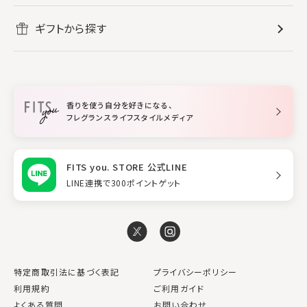
メンズ香水
ボディ・ハンドクリーム
すべてのホームフレグランス
ヘアケア
リフレッシュしたい
ギフトから探す
ボディミスト・スプレー
入浴剤
ルームフレグランス
すべてのヘアケア
メイク・スキンケア
作業に集中したい
ファブリックスプレー
シャンプー
メイク・スキンケア
業務用
柔軟剤
トリートメント
空間用ディフューザー
香りを使う自分を好きになる、
スタイリング
フレグランスライフスタイルメディア
FITS you. STORE 公式LINE
LINE連携で300ポイントゲット
特定商取引法に基づく表記
プライバシーポリシー
利用規約
ご利用ガイド
よくある質問
お問い合わせ