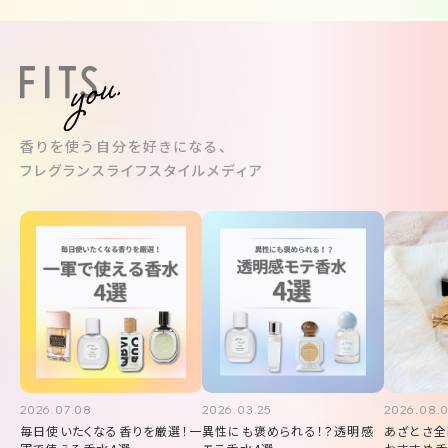
す。また翌朝も髪
もスッと通ります
これからこのシャ
メントを愛用して
す。
香りを使う自分を好きになる、
フレグランスライフスタイルメディア
2026.07.08
2026.03.25
2026.08.
毎日使いたくなる香りを厳選！一
異性にも褒められる！？透明感
あざとさ全