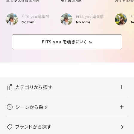
軍で使える香水4選
モテ香水4選
おすすめ香
FITS you.編集部
FITS you.編集部
F
Nozomi
Nozomi
A
FITS you.を覗きにいく
カテゴリから探す
フレグランス
シーンから探す
すべてのフレグランス
バス・ボディケア
ぐっすり眠りたい
レディース香水
ブランドから探す
すべてのバス・ボディケア
ホームフレグランス
音楽と一緒に