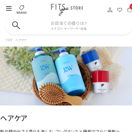
お目当ての香りは？
カテゴリ・キーワード・価格
TOP
ヘアケア
ヘアケア
髪の健やかさと香りも楽しむ。フレグランス×機能でさらに美髪へ。