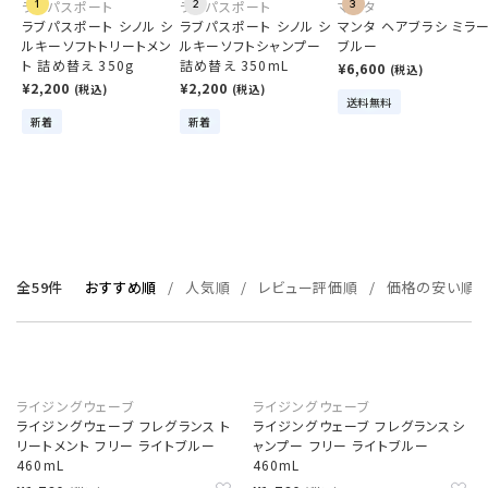
ラブパスポート
1
ラブパスポート
2
マンタ
3
ラブパスポート シノル シ
ラブパスポート シノル シ
マンタ ヘアブラシ ミラ
ルキーソフトトリートメン
ルキーソフトシャンプー
ブルー
ト 詰め替え 350g
詰め替え 350mL
¥6,600
(税込)
¥2,200
¥2,200
(税込)
(税込)
送料無料
新着
新着
全59件
おすすめ順
人気順
レビュー評価順
価格の安い順
ライジングウェーブ
ライジングウェーブ
ライジングウェーブ フレグランス ト
ライジングウェーブ フレグランスシ
リートメント フリー ライトブルー
ャンプー フリー ライトブルー
460mL
460mL