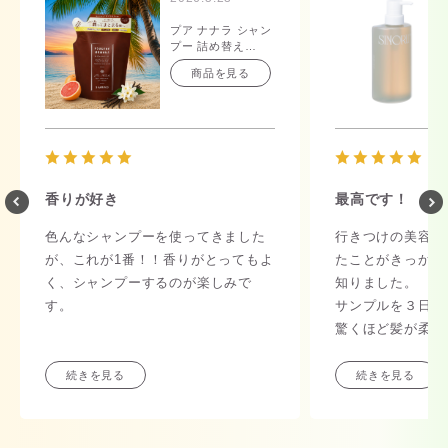
プア ナナラ シャン
プー 詰め替え
350mL
商品を見る
香りが好き
最高です！
色んなシャンプーを使ってきました
行きつけの美容室
が、これが1番！！香りがとってもよ
たことがきっかけ
く、シャンプーするのが楽しみで
知りました。
す。
サンプルを３日間
驚くほど髪が柔ら
持続性も長く、こ
っていきたい！と
続きを見る
続きを見る
てみました。
とにかく香りが本