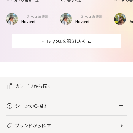
FITS you.編集部
FITS you.編集部
F
Nozomi
Nozomi
A
FITS you.を覗きにいく
カテゴリから探す
フレグランス
シーンから探す
すべてのフレグランス
バス・ボディケア
ぐっすり眠りたい
レディース香水
ブランドから探す
すべてのバス・ボディケア
ホームフレグランス
音楽と一緒に