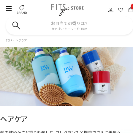
お目当ての香りは？
カテゴリ・キーワード・価格
TOP
ヘアケア
ヘアケア
髪の健やかさと香りも楽しむ。フレグランス×機能でさらに美髪へ。