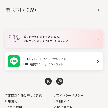
メンズ香水
ボディ・ハンドクリーム
すべてのホームフレグランス
ヘアケア
リフレッシュしたい
ギフトから探す
ボディミスト・スプレー
入浴剤
ルームフレグランス
すべてのヘアケア
メイク・スキンケア
作業に集中したい
ファブリックスプレー
シャンプー
メイク・スキンケア
業務用
柔軟剤
トリートメント
空間用ディフューザー
香りを使う自分を好きになる、
スタイリング
フレグランスライフスタイルメディア
FITS you. STORE 公式LINE
LINE連携で300ポイントゲット
特定商取引法に基づく表記
プライバシーポリシー
利用規約
ご利用ガイド
よくある質問
お問い合わせ