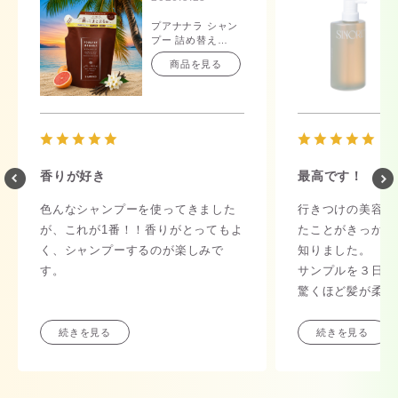
プアナナラ シャン
プー 詰め替え
350mL
商品を見る
香りが好き
最高です！
色んなシャンプーを使ってきました
行きつけの美容室
が、これが1番！！香りがとってもよ
たことがきっかけ
く、シャンプーするのが楽しみで
知りました。
す。
サンプルを３日間
驚くほど髪が柔ら
持続性も長く、こ
っていきたい！と
続きを見る
続きを見る
てみました。
とにかく香りが本