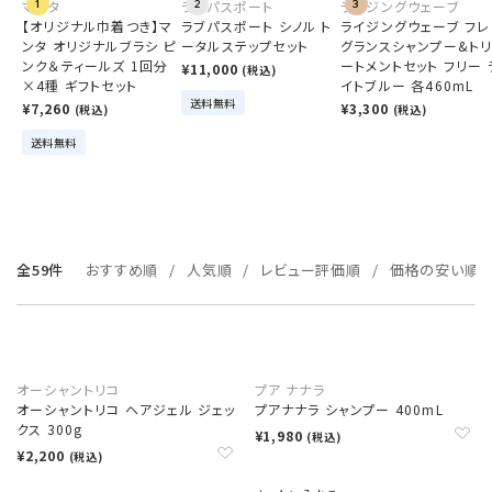
マンタ
1
ラブパスポート
2
ライジングウェーブ
3
【オリジナル巾着つき】マ
ラブパスポート シノル ト
ライジングウェーブ フレ
ンタ オリジナルブラシ ピ
ータルステップセット
グランスシャンプー&ト
ンク＆ティールズ 1回分
ートメントセット フリー 
¥11,000
(税込)
×4種 ギフトセット
イトブルー 各460mL
送料無料
¥7,260
¥3,300
(税込)
(税込)
送料無料
全59件
おすすめ順
人気順
レビュー評価順
価格の安い順
オーシャントリコ
プア ナナラ
オーシャントリコ ヘアジェル ジェッ
プアナナラ シャンプー 400mL
クス 300g
¥1,980
(税込)
¥2,200
(税込)