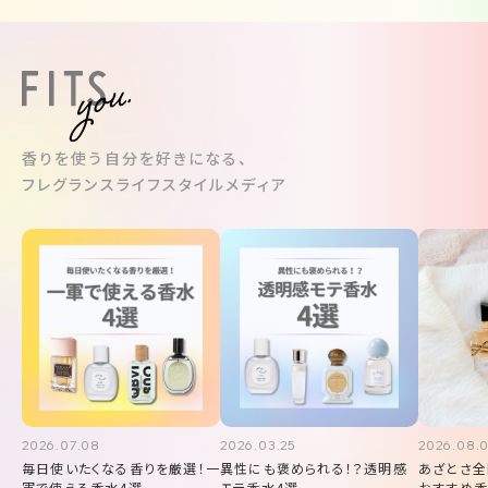
す。また翌朝も髪
もスッと通ります
これからこのシャ
メントを愛用して
す。
香りを使う自分を好きになる、
フレグランスライフスタイルメディア
2026.07.08
2026.03.25
2026.08.
毎日使いたくなる香りを厳選！一
異性にも褒められる！？透明感
あざとさ全
軍で使える香水4選
モテ香水4選
おすすめ香