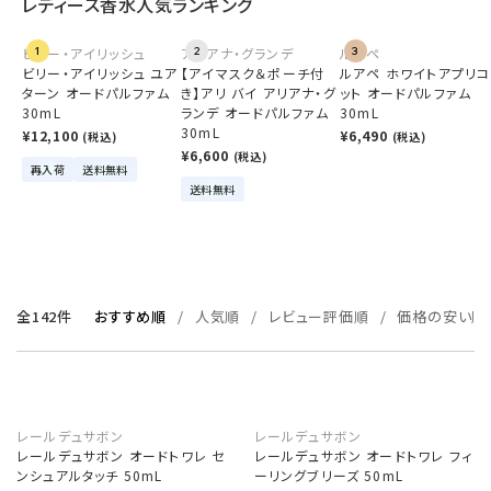
レディース香水人気ランキング
ビリー・アイリッシュ
1
アリアナ・グランデ
2
ルアペ
3
ビリー・アイリッシュ ユア
【アイマスク＆ポーチ付
ルアペ ホワイトアプリコ
ターン オードパルファム
き】アリ バイ アリアナ・グ
ット オードパルファム
30mL
ランデ オードパルファム
30mL
30mL
¥12,100
¥6,490
(税込)
(税込)
¥6,600
(税込)
再入荷
送料無料
送料無料
全142件
おすすめ順
人気順
レビュー評価順
価格の安い順
レールデュサボン
レールデュサボン
レールデュサボン オードトワレ セ
レールデュサボン オードトワレ フィ
ンシュアルタッチ 50mL
ーリングブリーズ 50mL