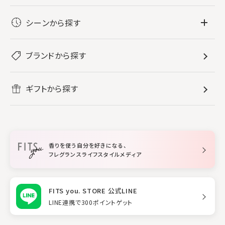
フレグランス
シーンから探す
すべてのフレグランス
バス・ボディケア
ぐっすり眠りたい
レディース香水
ブランドから探す
すべてのバス・ボディケア
ホームフレグランス
音楽と一緒に
メンズ香水
ボディ・ハンドクリーム
すべてのホームフレグランス
ヘアケア
リフレッシュしたい
ギフトから探す
ボディミスト・スプレー
入浴剤
ルームフレグランス
すべてのヘアケア
メイク・スキンケア
作業に集中したい
ファブリックスプレー
シャンプー
メイク・スキンケア
業務用
柔軟剤
トリートメント
空間用ディフューザー
香りを使う自分を好きになる、
スタイリング
フレグランスライフスタイルメディア
FITS you. STORE 公式LINE
LINE連携で300ポイントゲット