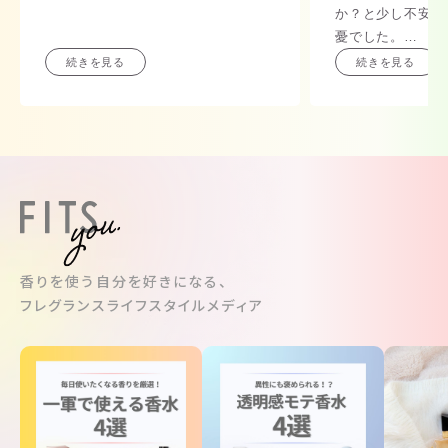
か？と少し不安で
憂でした。
夏につけていても
続きを見る
続きを見る
爽やかでもあり大
夏のディオールは
のでこちらのがい
そして高級感ある
色も子供っぽくな
な大人なグラデー
す。
光があるところだ
飾っておくだけで
香りを使う自分を好きになる、
りますね。
フレグランスライフスタイルメディア