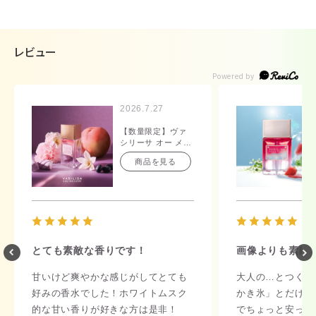
レビュー
2026.7.27
【数量限定】ヴァ
シリーサ オー メロ
ウ オードパルファ
商品を見る
ム 40mL
とても素敵な香りです！
画像よりも素敵
甘いけど爽やかな感じがしてとても
大人の…とつくと
好みの香水でした！ホワイトムスク
かき氷」とだけ聞
的な甘い香りが好きな方は是非！
でちょっと安っぽ