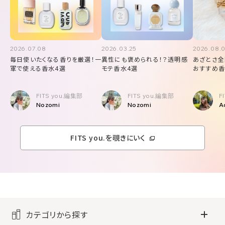
2026.07.08
2026.03.25
2026.08.
毎日使いたくなる香りを厳選！一
異性にも褒められる！？透明感
あざとさ全
軍で使える香水4選
モテ香水4選
おすすめ香
FITS you.編集部
FITS you.編集部
F
Nozomi
Nozomi
A
FITS you.を覗きにいく
カテゴリから探す