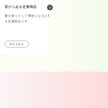
昔からある定番商品
とてもいい香り
夏の香りとして季節になると利用す
程よく甘く、でもスッ
る定番商品です。
香りです！
リピしたいですが数量
で、もう1つ購入してお
続きを見る
続きを見る