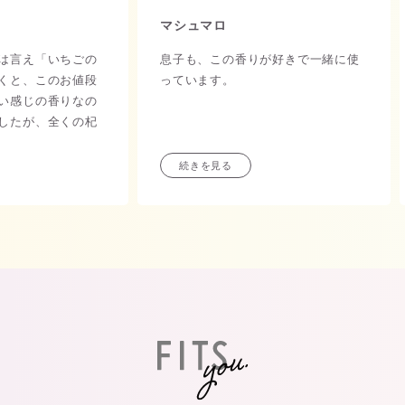
！
マシュマロ
は言え「いちごの
息子も、この香りが好きで一緒に使
くと、このお値段
っています。
い感じの香りなの
したが、全くの杞
甘ったるくない、
続きを見る
人の香り。
個人的に少し甘い
いかな…。
ガラスの容器。
い、いちごのよう
ションが素敵で
とさらに際立って
もテンション上が