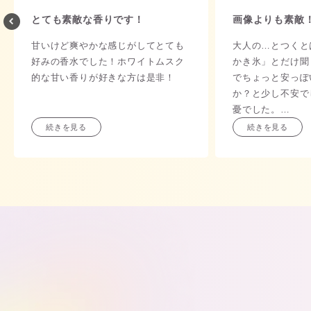
とても素敵な香りです！
画像よりも素敵
甘いけど爽やかな感じがしてとても
大人の…とつくと
好みの香水でした！ホワイトムスク
かき氷」とだけ聞
的な甘い香りが好きな方は是非！
でちょっと安っぽ
か？と少し不安で
憂でした。
夏につけていても
続きを見る
続きを見る
爽やかでもあり大
夏のディオールは
のでこちらのがい
そして高級感ある
色も子供っぽくな
な大人なグラデー
す。
光があるところだ
飾っておくだけで
りますね。