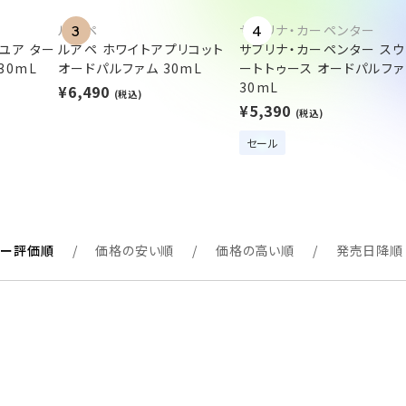
ルアペ
サブリナ・カーペンター
3
4
ユア ター
ルアペ ホワイトアプリコット
サブリナ・カーペンター スウ
30mL
オードパルファム 30mL
ートトゥース オードパルファ
30mL
¥6,490
(税込)
¥5,390
(税込)
セール
ュー評価順
価格の安い順
価格の高い順
発売日降順