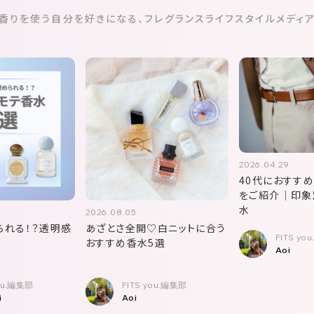
香りを使う自分を好きになる、
フレグランスライフスタイルメディ
2026.04.29
40代におすす
をご紹介｜印象
水
2026.08.05
られる！？透明感
あざとさ全開♡白ニットに合う
FITS yo
おすすめ香水5選
Aoi
you.編集部
FITS you.編集部
i
Aoi