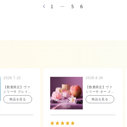
1
…
5
6
2026.7.22
2026.6.26
【数量限定】ヴァ
【数量限定】ヴァ
シリーサ グレイス
シリーサ オー メロ
ルージュ ノスタル
ウ オードパルファ
商品を見る
商品を見る
ジックアイス オー
ム 40mL
ドパルファム 40mL