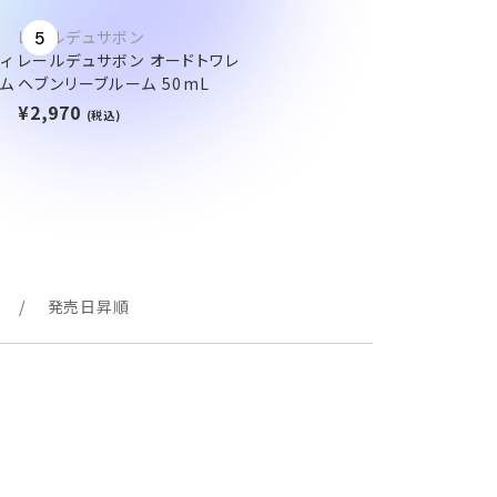
レールデュサボン
5
ィ
レールデュサボン オードトワレ
ム
ヘブンリーブルーム 50mL
¥2,970
(税込)
発売日昇順