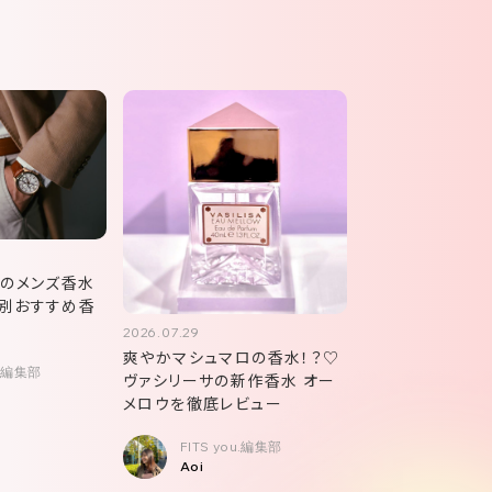
ア
めのメンズ香水
別おすすめ香
2026.07.29
爽やかマシュマロの香水！？♡
u.編集部
ヴァシリーサの新作香水 オー
メロウを徹底レビュー
FITS you.編集部
Aoi