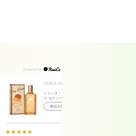
2026.6.23
20
ジャンヌ・アルテ
【
ス セクシーココナ
シ
ッツ オードトワレ
ル
商品を見る
100mL
ジ
ド