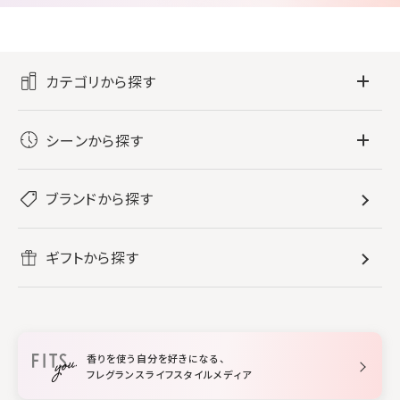
カテゴリから探す
フレグランス
シーンから探す
すべてのフレグランス
バス・ボディケア
ぐっすり眠りたい
レディース香水
ブランドから探す
すべてのバス・ボディケア
ホームフレグランス
音楽と一緒に
メンズ香水
ボディ・ハンドクリーム
すべてのホームフレグランス
ヘアケア
リフレッシュしたい
ギフトから探す
ボディミスト・スプレー
入浴剤
ルームフレグランス
すべてのヘアケア
メイク・スキンケア
作業に集中したい
ファブリックスプレー
シャンプー
メイク・スキンケア
業務用
柔軟剤
トリートメント
空間用ディフューザー
香りを使う自分を好きになる、
スタイリング
フレグランスライフスタイルメディア