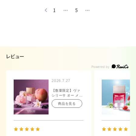
1
…
5
…
レビュー
2026.7.27
【数量限定】ヴァ
シリーサ オー メロ
ウ オードパルファ
商品を見る
ム 40mL