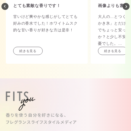
とても素敵な香りです！
画像よりも素敵
甘いけど爽やかな感じがしてとても
大人の…とつくと
好みの香水でした！ホワイトムスク
かき氷」とだけ聞
的な甘い香りが好きな方は是非！
でちょっと安っぽ
か？と少し不安で
憂でした。
夏につけていても
続きを見る
続きを見る
爽やかでもあり大
夏のディオールは
のでこちらのがい
そして高級感ある
色も子供っぽくな
な大人なグラデー
す。
光があるところだ
飾っておくだけで
香りを使う自分を好きになる、
りますね。
フレグランスライフスタイルメディア