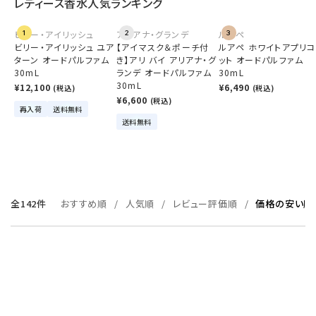
レディース香水人気ランキング
ビリー・アイリッシュ
1
アリアナ・グランデ
2
ルアペ
3
ビリー・アイリッシュ ユア
【アイマスク＆ポーチ付
ルアペ ホワイトアプリコ
ターン オードパルファム
き】アリ バイ アリアナ・グ
ット オードパルファム
30mL
ランデ オードパルファム
30mL
30mL
¥12,100
¥6,490
(税込)
(税込)
¥6,600
(税込)
再入荷
送料無料
送料無料
全142件
おすすめ順
人気順
レビュー評価順
価格の安い順