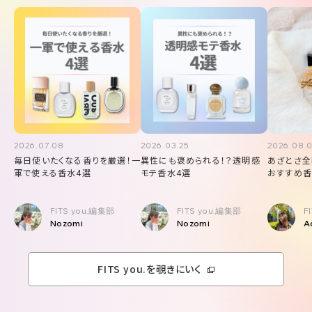
2026.07.08
2026.03.25
2026.08.
毎日使いたくなる香りを厳選！一
異性にも褒められる！？透明感
あざとさ全
軍で使える香水4選
モテ香水4選
おすすめ香
FITS you.編集部
FITS you.編集部
F
Nozomi
Nozomi
A
FITS you.を覗きにいく