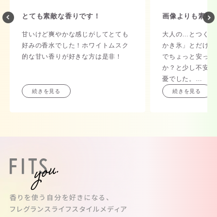
とても素敵な香りです！
画像よりも素敵
甘いけど爽やかな感じがしてとても
大人の…とつくと
好みの香水でした！ホワイトムスク
かき氷」とだけ聞
的な甘い香りが好きな方は是非！
でちょっと安っぽ
か？と少し不安で
憂でした。
夏につけていても
続きを見る
続きを見る
爽やかでもあり大
夏のディオールは
のでこちらのがい
そして高級感ある
色も子供っぽくな
な大人なグラデー
す。
光があるところだ
飾っておくだけで
香りを使う自分を好きになる、
りますね。
フレグランスライフスタイルメディア