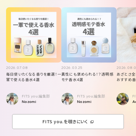
2026.07.08
2026.03.25
2026.08.
毎日使いたくなる香りを厳選！一
異性にも褒められる！？透明感
あざとさ全
軍で使える香水4選
モテ香水4選
おすすめ香
FITS you.編集部
FITS you.編集部
F
Nozomi
Nozomi
A
FITS you.を覗きにいく