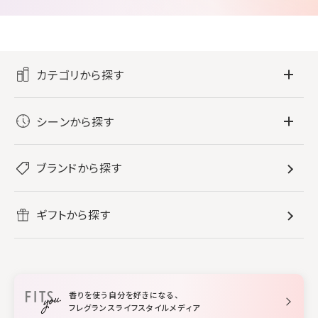
カテゴリから探す
フレグランス
シーンから探す
すべてのフレグランス
バス・ボディケア
ぐっすり眠りたい
レディース香水
ブランドから探す
すべてのバス・ボディケア
ホームフレグランス
音楽と一緒に
メンズ香水
ボディ・ハンドクリーム
すべてのホームフレグランス
ヘアケア
リフレッシュしたい
ギフトから探す
ボディミスト・スプレー
入浴剤
ルームフレグランス
すべてのヘアケア
メイク・スキンケア
作業に集中したい
ファブリックスプレー
シャンプー
メイク・スキンケア
業務用
柔軟剤
トリートメント
空間用ディフューザー
香りを使う自分を好きになる、
スタイリング
フレグランスライフスタイルメディア