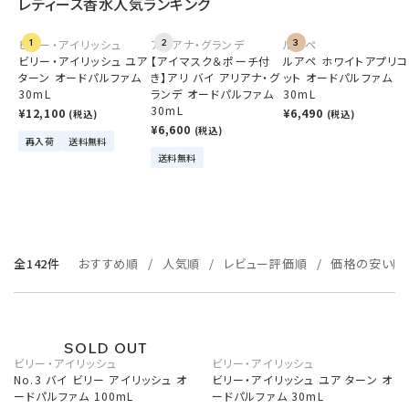
レディース香水人気ランキング
ビリー・アイリッシュ
1
アリアナ・グランデ
2
ルアペ
3
ビリー・アイリッシュ ユア
【アイマスク＆ポーチ付
ルアペ ホワイトアプリコ
ターン オードパルファム
き】アリ バイ アリアナ・グ
ット オードパルファム
30mL
ランデ オードパルファム
30mL
30mL
¥12,100
¥6,490
(税込)
(税込)
¥6,600
(税込)
再入荷
送料無料
送料無料
全142件
おすすめ順
人気順
レビュー評価順
価格の安い順
ビリー・アイリッシュ
ビリー・アイリッシュ
No.3 バイ ビリー アイリッシュ オ
ビリー・アイリッシュ ユア ターン オ
ードパルファム 100mL
ードパルファム 30mL