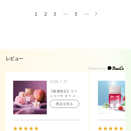
1
2
3
…
5
…
レビュー
2026.7.27
【数量限定】ヴァ
シリーサ オー メロ
ウ オードパルファ
商品を見る
ム 40mL