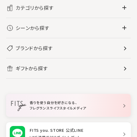
カテゴリから探す
フレグランス
シーンから探す
すべてのフレグランス
バス・ボディケア
ぐっすり眠りたい
レディース香水
ブランドから探す
すべてのバス・ボディケア
ホームフレグランス
音楽と一緒に
メンズ香水
ボディ・ハンドクリーム
すべてのホームフレグランス
ヘアケア
リフレッシュしたい
ギフトから探す
ボディミスト・スプレー
入浴剤
ルームフレグランス
すべてのヘアケア
メイク・スキンケア
作業に集中したい
ファブリックスプレー
シャンプー
メイク・スキンケア
業務用
柔軟剤
トリートメント
空間用ディフューザー
香りを使う自分を好きになる、
スタイリング
フレグランスライフスタイルメディア
FITS you. STORE 公式LINE