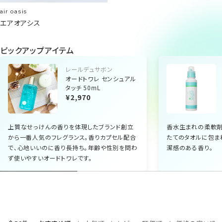
air oasis
エアオアシス
ピックアップアイテム
レールデュサボン
オードトワレ センシュアル
タッチ 50mL
¥2,970
上質なせっけんの香りを体現したブランド創立
香水生まれの柔軟剤
から一番人気のフレグランス。香りカプセル配合
たてのタオルに包ま
で、心地いいのに香り長持ち。年齢や性別を問わ
潔感のある香り。
ず使いやすいオードトワレです。