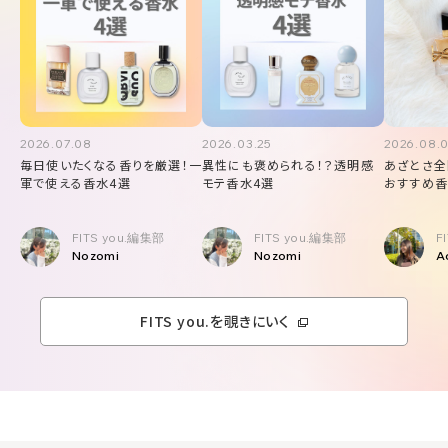
2026.07.08
2026.03.25
2026.08.
毎日使いたくなる香りを厳選！一
異性にも褒められる！？透明感
あざとさ全
軍で使える香水4選
モテ香水4選
おすすめ香
FITS you.編集部
FITS you.編集部
F
Nozomi
Nozomi
A
FITS you.を覗きにいく