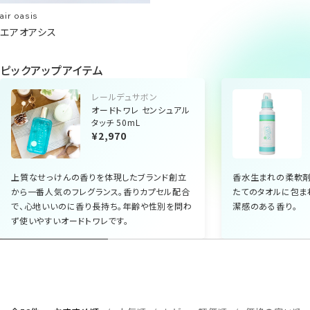
air oasis
エアオアシス
ピックアップアイテム
レールデュサボン
オードトワレ センシュアル
タッチ 50mL
¥2,970
上質なせっけんの香りを体現したブランド創立
香水生まれの柔軟剤
から一番人気のフレグランス。香りカプセル配合
たてのタオルに包ま
で、心地いいのに香り長持ち。年齢や性別を問わ
潔感のある香り。
ず使いやすいオードトワレです。