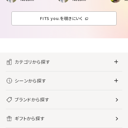
FITS you.を覗きにいく
カテゴリから探す
フレグランス
シーンから探す
すべてのフレグランス
バス・ボディケア
ぐっすり眠りたい
レディース香水
ブランドから探す
すべてのバス・ボディケア
ホームフレグランス
音楽と一緒に
メンズ香水
ボディ・ハンドクリーム
すべてのホームフレグランス
ヘアケア
リフレッシュしたい
ギフトから探す
ボディミスト・スプレー
入浴剤
ルームフレグランス
すべてのヘアケア
メイク・スキンケア
作業に集中したい