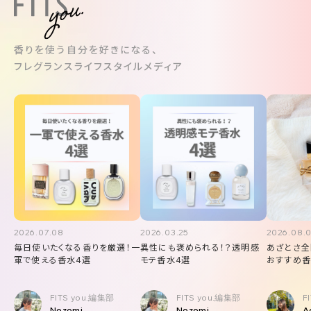
香りを使う自分を好きになる、
フレグランスライフスタイルメディア
2026.07.08
2026.03.25
2026.08.
毎日使いたくなる香りを厳選！一
異性にも褒められる！？透明感
あざとさ全
軍で使える香水4選
モテ香水4選
おすすめ香
FITS you.編集部
FITS you.編集部
F
Nozomi
Nozomi
A