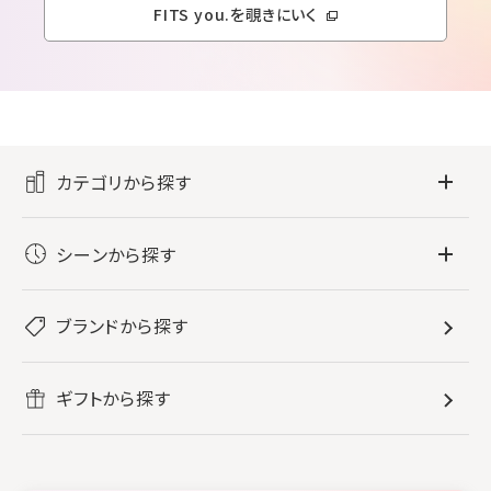
FITS you.を覗きにいく
カテゴリから探す
フレグランス
シーンから探す
すべてのフレグランス
バス・ボディケア
ぐっすり眠りたい
レディース香水
ブランドから探す
すべてのバス・ボディケア
ホームフレグランス
音楽と一緒に
メンズ香水
ボディ・ハンドクリーム
すべてのホームフレグランス
ヘアケア
リフレッシュしたい
ギフトから探す
ボディミスト・スプレー
入浴剤
ルームフレグランス
すべてのヘアケア
メイク・スキンケア
作業に集中したい
ファブリックスプレー
シャンプー
メイク・スキンケア
業務用
柔軟剤