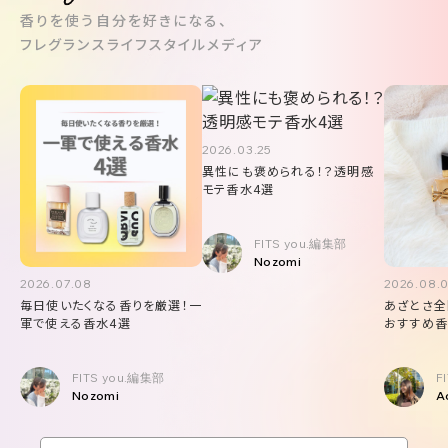
香りを使う自分を好きになる、
フレグランスライフスタイルメディア
2026.03.25
異性にも褒められる！？透明感
モテ香水4選
FITS you.編集部
Nozomi
2026.07.08
2026.08.
毎日使いたくなる香りを厳選！一
あざとさ全
軍で使える香水4選
おすすめ香
FITS you.編集部
F
Nozomi
A