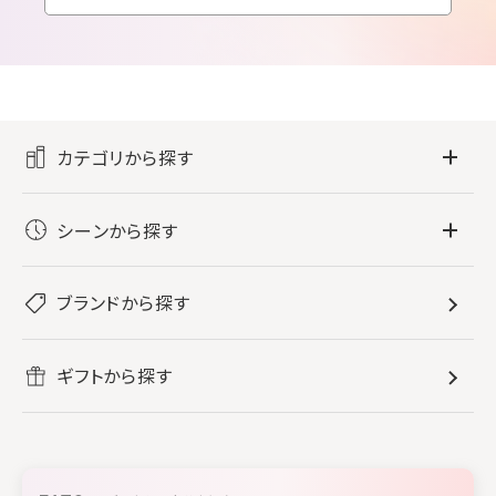
カテゴリから探す
フレグランス
シーンから探す
すべてのフレグランス
バス・ボディケア
ぐっすり眠りたい
レディース香水
ブランドから探す
すべてのバス・ボディケア
ホームフレグランス
音楽と一緒に
メンズ香水
ボディ・ハンドクリーム
すべてのホームフレグランス
ヘアケア
リフレッシュしたい
ギフトから探す
ボディミスト・スプレー
入浴剤
ルームフレグランス
すべてのヘアケア
メイク・スキンケア
作業に集中したい
ファブリックスプレー
シャンプー
メイク・スキンケア
業務用
柔軟剤
トリートメント
空間用ディフューザー