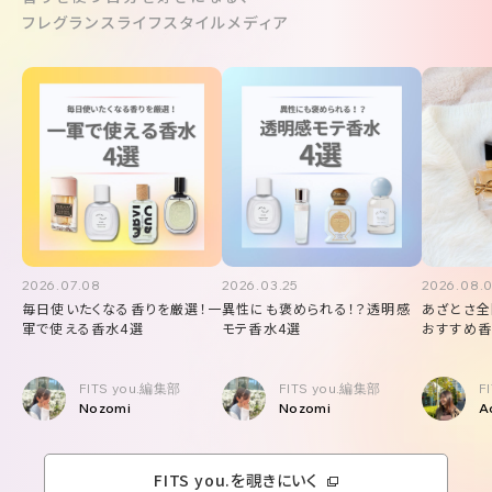
フレグランスライフスタイルメディア
2026.07.08
2026.03.25
2026.08.
毎日使いたくなる香りを厳選！一
異性にも褒められる！？透明感
あざとさ全
軍で使える香水4選
モテ香水4選
おすすめ香
FITS you.編集部
FITS you.編集部
F
Nozomi
Nozomi
A
FITS you.を覗きにいく