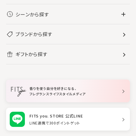
フレグランス
シーンから探す
すべてのフレグランス
バス・ボディケア
ぐっすり眠りたい
レディース香水
ブランドから探す
すべてのバス・ボディケア
ホームフレグランス
音楽と一緒に
メンズ香水
ボディ・ハンドクリーム
すべてのホームフレグランス
ヘアケア
リフレッシュしたい
ギフトから探す
ボディミスト・スプレー
入浴剤
ルームフレグランス
すべてのヘアケア
メイク・スキンケア
作業に集中したい
ファブリックスプレー
シャンプー
メイク・スキンケア
業務用
柔軟剤
トリートメント
空間用ディフューザー
香りを使う自分を好きになる、
スタイリング
フレグランスライフスタイルメディア
FITS you. STORE 公式LINE
LINE連携で300ポイントゲット