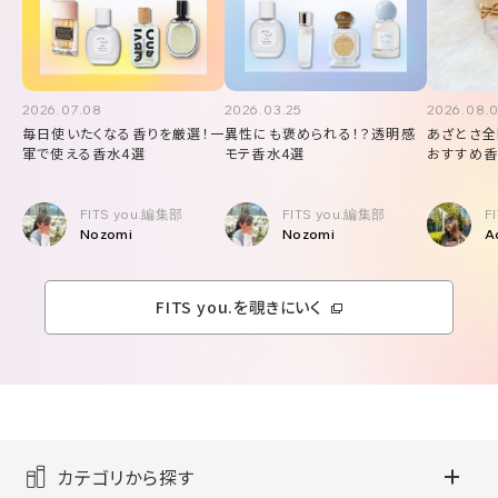
2026.07.08
2026.03.25
2026.08.
毎日使いたくなる香りを厳選！一
異性にも褒められる！？透明感
あざとさ全
軍で使える香水4選
モテ香水4選
おすすめ香
FITS you.編集部
FITS you.編集部
F
Nozomi
Nozomi
A
FITS you.を覗きにいく
カテゴリから探す