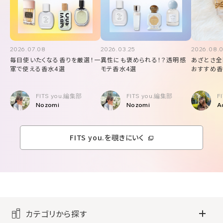
2026.07.08
2026.03.25
2026.08.
毎日使いたくなる香りを厳選！一
異性にも褒められる！？透明感
あざとさ全
軍で使える香水4選
モテ香水4選
おすすめ香
FITS you.編集部
FITS you.編集部
F
Nozomi
Nozomi
A
FITS you.を覗きにいく
カテゴリから探す