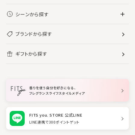
フレグランス
シーンから探す
すべてのフレグランス
バス・ボディケア
ぐっすり眠りたい
レディース香水
ブランドから探す
すべてのバス・ボディケア
ホームフレグランス
音楽と一緒に
メンズ香水
ボディ・ハンドクリーム
すべてのホームフレグランス
ヘアケア
リフレッシュしたい
ギフトから探す
ボディミスト・スプレー
入浴剤
ルームフレグランス
すべてのヘアケア
メイク・スキンケア
作業に集中したい
ファブリックスプレー
シャンプー
メイク・スキンケア
業務用
柔軟剤
トリートメント
空間用ディフューザー
香りを使う自分を好きになる、
スタイリング
フレグランスライフスタイルメディア
FITS you. STORE 公式LINE
LINE連携で300ポイントゲット