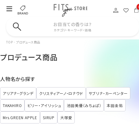
お目当ての香りは？
カテゴリ・キーワード・価格
TOP
プロデュース商品
プロデュース商品
人物名から探す
アリアナ・グランデ
クリスティアーノ・ロナウド
サブリナ・カーペンター
TAKAHIRO
ビリー・アイリッシュ
池田美優（みちょぱ）
本田圭佑
Mrs.GREEN APPLE
SIRUP
大塚愛