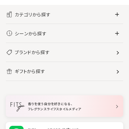
カテゴリから探す
フレグランス
シーンから探す
すべてのフレグランス
バス・ボディケア
ぐっすり眠りたい
レディース香水
ブランドから探す
すべてのバス・ボディケア
ホームフレグランス
音楽と一緒に
メンズ香水
ボディ・ハンドクリーム
すべてのホームフレグランス
ヘアケア
リフレッシュしたい
ギフトから探す
ボディミスト・スプレー
入浴剤
ルームフレグランス
すべてのヘアケア
メイク・スキンケア
作業に集中したい
ファブリックスプレー
シャンプー
メイク・スキンケア
業務用
柔軟剤
トリートメント
空間用ディフューザー
香りを使う自分を好きになる、
スタイリング
フレグランスライフスタイルメディア