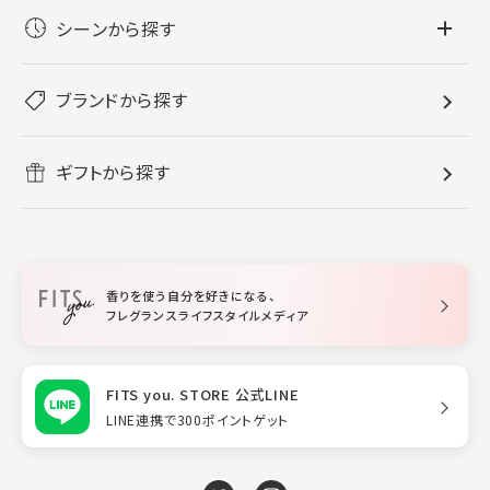
フレグランス
シーンから探す
すべてのフレグランス
バス・ボディケア
ぐっすり眠りたい
レディース香水
ブランドから探す
すべてのバス・ボディケア
ホームフレグランス
音楽と一緒に
メンズ香水
ボディ・ハンドクリーム
すべてのホームフレグランス
ヘアケア
リフレッシュしたい
ギフトから探す
ボディミスト・スプレー
入浴剤
ルームフレグランス
すべてのヘアケア
メイク・スキンケア
作業に集中したい
ファブリックスプレー
シャンプー
メイク・スキンケア
業務用
柔軟剤
トリートメント
空間用ディフューザー
香りを使う自分を好きになる、
スタイリング
フレグランスライフスタイルメディア
FITS you. STORE 公式LINE
LINE連携で300ポイントゲット