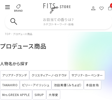
お目当ての香りは？
カテゴリ・キーワード・価格
TOP
プロデュース商品
プロデュース商品
人物名から探す
アリアナ・グランデ
クリスティアーノ・ロナウド
サブリナ・カーペンター
TAKAHIRO
ビリー・アイリッシュ
池田美優（みちょぱ）
本田圭佑
Mrs.GREEN APPLE
SIRUP
大塚愛