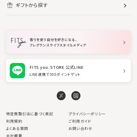
リフレッシュしたい
ギフトから探す
ボディミスト・スプレー
入浴剤
ルームフレグランス
すべてのヘアケア
メイク・スキンケア
作業に集中したい
ファブリックスプレー
シャンプー
メイク・スキンケア
業務用
柔軟剤
トリートメント
空間用ディフューザー
香りを使う自分を好きになる、
スタイリング
フレグランスライフスタイルメディア
FITS you. STORE 公式LINE
LINE連携で300ポイントゲット
特定商取引法に基づく表記
プライバシーポリシー
利用規約
ご利用ガイド
よくある質問
お問い合わせ
会社概要