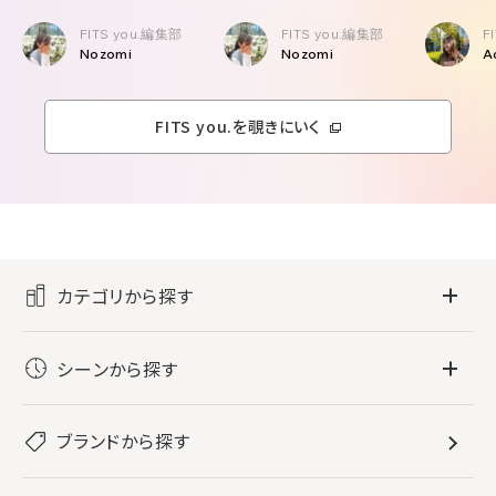
FITS you.編集部
FITS you.編集部
F
Nozomi
Nozomi
A
FITS you.を覗きにいく
カテゴリから探す
フレグランス
シーンから探す
すべてのフレグランス
バス・ボディケア
ぐっすり眠りたい
レディース香水
ブランドから探す
すべてのバス・ボディケア
ホームフレグランス
音楽と一緒に
メンズ香水
ボディ・ハンドクリーム
すべてのホームフレグランス
ヘアケア