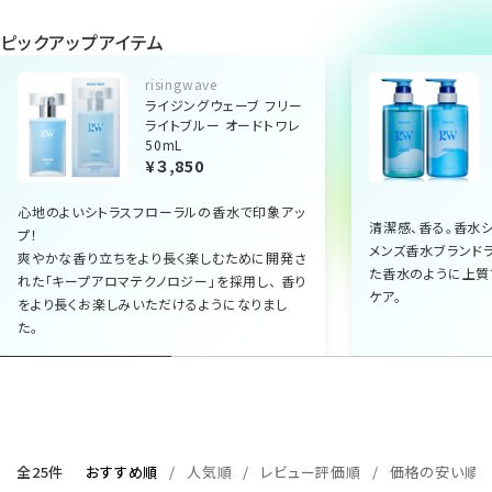
ピックアップアイテム
risingwave
ライジングウェーブ フリー
ライトブルー オードトワレ
50mL
¥３,850
心地のよいシトラスフローラルの香水で印象アッ
清潔感、香る。香水
プ！
メンズ香水ブランド
爽やかな香り立ちをより長く楽しむために開発さ
た香水のように上質
れた「キープアロマテクノロジー」を採用し、 香り
ケア。
をより長くお楽しみいただけるようになりまし
た。
全25件
おすすめ順
人気順
レビュー評価順
価格の安い順