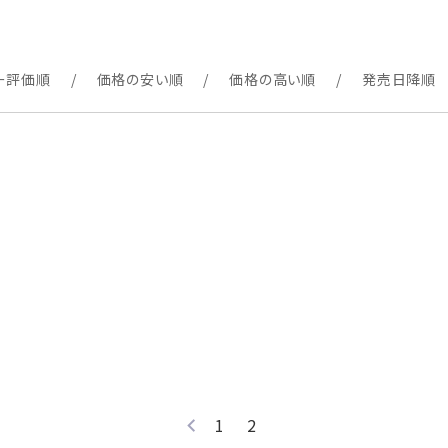
ー評価順
価格の安い順
価格の高い順
発売日降順
1
2