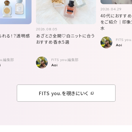
2026.04.29
40代におすす
をご紹介｜印象
水
2026.08.05
られる！？透明感
あざとさ全開♡白ニットに合う
FITS yo
おすすめ香水5選
Aoi
you.編集部
FITS you.編集部
i
Aoi
FITS you.を覗きにいく