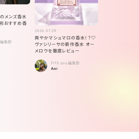
めのメンズ香水
別おすすめ香
2026.07.29
爽やかマシュマロの香水！？♡
u.編集部
ヴァシリーサの新作香水 オー
メロウを徹底レビュー
FITS you.編集部
Aoi