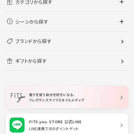
カテゴリから探す
フレグランス
シーンから探す
すべてのフレグランス
バス・ボディケア
ぐっすり眠りたい
レディース香水
ブランドから探す
すべてのバス・ボディケア
ホームフレグランス
音楽と一緒に
メンズ香水
ボディ・ハンドクリーム
すべてのホームフレグランス
ヘアケア
リフレッシュしたい
ギフトから探す
ボディミスト・スプレー
入浴剤
ルームフレグランス
すべてのヘアケア
メイク・スキンケア
作業に集中したい
ファブリックスプレー
シャンプー
メイク・スキンケア
業務用
柔軟剤
トリートメント
空間用ディフューザー
香りを使う自分を好きになる、
スタイリング
フレグランスライフスタイルメディア
FITS you. STORE 公式LINE
LINE連携で300ポイントゲット