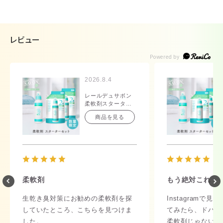
レビュー
2026.8.4
レールデュサボン
柔軟剤スターター
セット/センシュア
商品を見る
ルタッチの香り
柔軟剤
もう絶対これ！
生乾き臭対策にお勧めの柔軟剤を探
Instagramで
していたところ、こちらを見つけま
てみたら、ドハマ
した。
柔軟剤じゃないよ