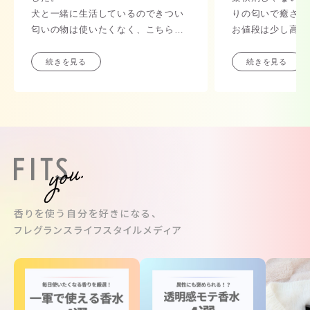
犬と一緒に生活しているのできつい
りの匂いで癒され
匂いの物は使いたくなく、こちらの
お値段は少し高めな
柔軟剤は自然な優しい香りがしま
で買ったり、今回
す。
セール？でまとめ
続きを見る
続きを見る
難い！価格改定の
定です！
香りを使う自分を好きになる、
フレグランスライフスタイルメディア