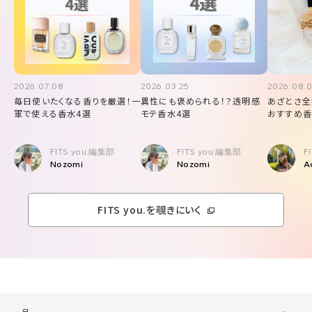
2026.07.08
2026.03.25
2026.08.
毎日使いたくなる香りを厳選！一
異性にも褒められる！？透明感
あざとさ全
軍で使える香水4選
モテ香水4選
おすすめ香
FITS you.編集部
FITS you.編集部
F
Nozomi
Nozomi
A
FITS you.を覗きにいく