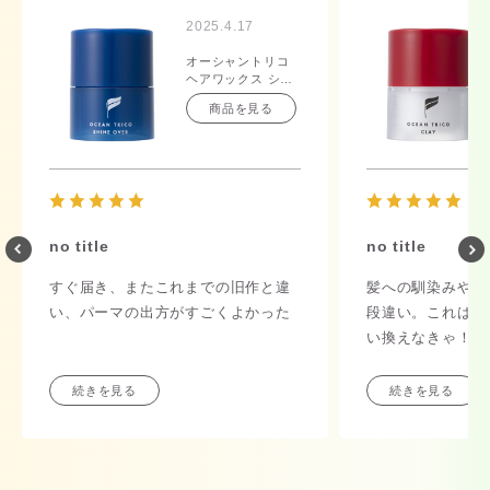
2025.4.17
オーシャントリコ
ヘアワックス シャ
インオーバー 80g
商品を見る
no title
no title
すぐ届き、またこれまでの旧作と違
髪への馴染みやす
い、パーマの出方がすごくよかった
段違い。これはリ
い換えなきゃ！
続きを見る
続きを見る