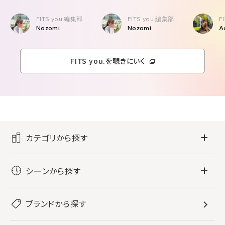
FITS you.編集部
FITS you.編集部
F
Nozomi
Nozomi
A
FITS you.を覗きにいく
カテゴリから探す
フレグランス
シーンから探す
すべてのフレグランス
バス・ボディケア
ぐっすり眠りたい
レディース香水
ブランドから探す
すべてのバス・ボディケア
ホームフレグランス
音楽と一緒に
メンズ香水
ボディ・ハンドクリーム
すべてのホームフレグランス