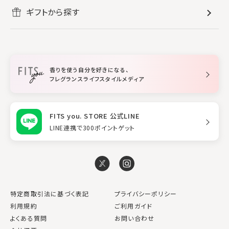
ヘアケア
リフレッシュしたい
ギフトから探す
ボディミスト・スプレー
入浴剤
ルームフレグランス
すべてのヘアケア
メイク・スキンケア
作業に集中したい
ファブリックスプレー
シャンプー
メイク・スキンケア
業務用
柔軟剤
トリートメント
空間用ディフューザー
香りを使う自分を好きになる、
スタイリング
フレグランスライフスタイルメディア
FITS you. STORE 公式LINE
LINE連携で300ポイントゲット
特定商取引法に基づく表記
プライバシーポリシー
利用規約
ご利用ガイド
よくある質問
お問い合わせ