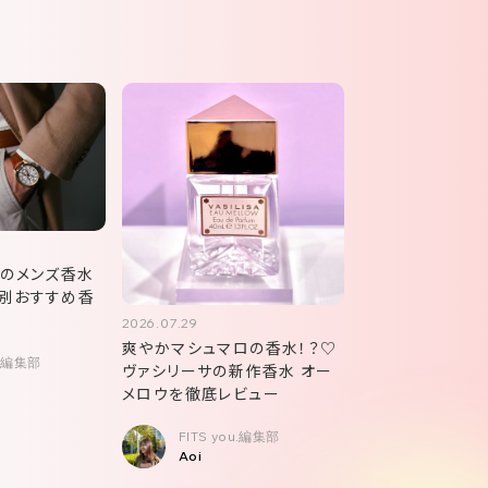
ア
めのメンズ香水
別おすすめ香
2026.07.29
爽やかマシュマロの香水！？♡
u.編集部
ヴァシリーサの新作香水 オー
メロウを徹底レビュー
FITS you.編集部
Aoi