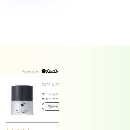
2025.3.29
20
オーシャントリコ
オ
ヘアワックス オー
ヘ
バードライブ 80g
バ
商品を見る
ィ