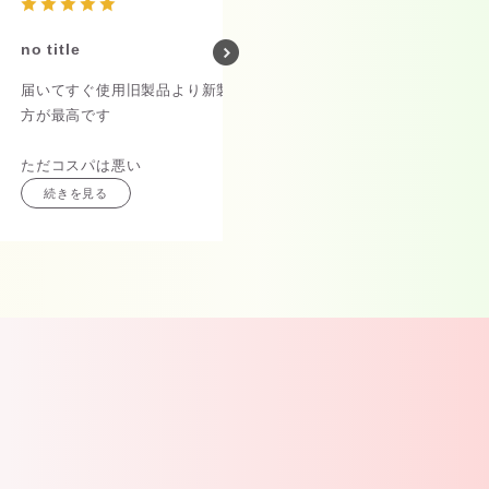
no title
no title
届いてすぐ使用旧製品より新製品の
良い製品なのはわかっ
方が最高です
いま使っているのがな
ただコスパは悪い
予備です
続きを見る
続きを見る