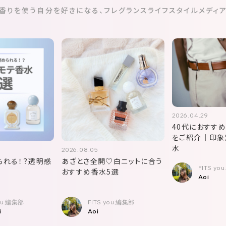
香りを使う自分を好きになる、
フレグランスライフスタイルメディ
2026.04.29
40代におすす
をご紹介｜印象
水
2026.08.05
られる！？透明感
あざとさ全開♡白ニットに合う
FITS yo
おすすめ香水5選
Aoi
you.編集部
FITS you.編集部
i
Aoi