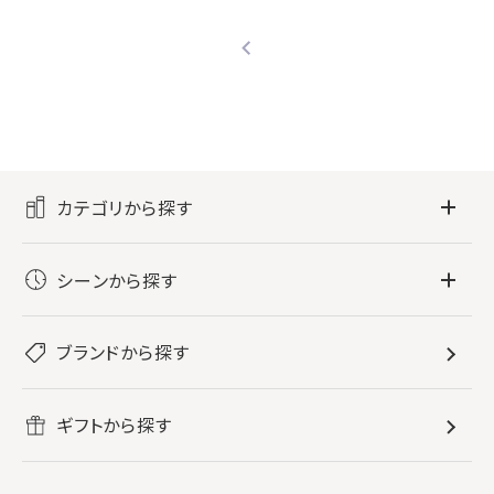
カテゴリから探す
フレグランス
シーンから探す
すべてのフレグランス
バス・ボディケア
ぐっすり眠りたい
レディース香水
ブランドから探す
すべてのバス・ボディケア
ホームフレグランス
音楽と一緒に
メンズ香水
ボディ・ハンドクリーム
すべてのホームフレグランス
ヘアケア
リフレッシュしたい
ギフトから探す
ボディミスト・スプレー
入浴剤
ルームフレグランス
すべてのヘアケア
メイク・スキンケア
作業に集中したい
ファブリックスプレー
シャンプー
メイク・スキンケア
業務用