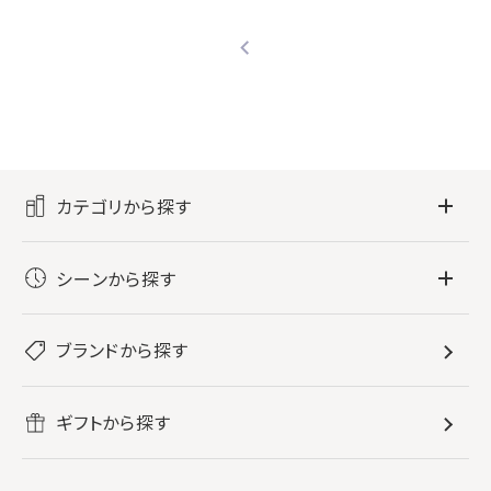
カテゴリから探す
フレグランス
シーンから探す
すべてのフレグランス
バス・ボディケア
ぐっすり眠りたい
レディース香水
ブランドから探す
すべてのバス・ボディケア
ホームフレグランス
音楽と一緒に
メンズ香水
ボディ・ハンドクリーム
すべてのホームフレグランス
ヘアケア
リフレッシュしたい
ギフトから探す
ボディミスト・スプレー
入浴剤
ルームフレグランス
すべてのヘアケア
メイク・スキンケア
作業に集中したい
ファブリックスプレー
シャンプー
メイク・スキンケア
業務用