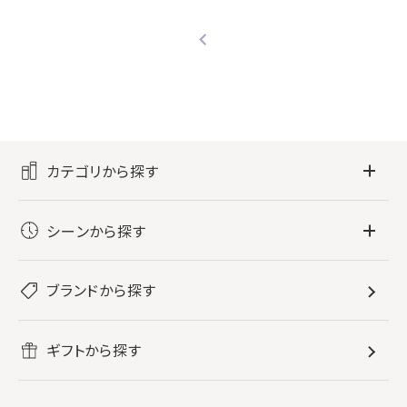
カテゴリから探す
フレグランス
シーンから探す
すべてのフレグランス
バス・ボディケア
ぐっすり眠りたい
レディース香水
ブランドから探す
すべてのバス・ボディケア
ホームフレグランス
音楽と一緒に
メンズ香水
ボディ・ハンドクリーム
すべてのホームフレグランス
ヘアケア
リフレッシュしたい
ギフトから探す
ボディミスト・スプレー
入浴剤
ルームフレグランス
すべてのヘアケア
メイク・スキンケア
作業に集中したい
ファブリックスプレー
シャンプー
メイク・スキンケア
業務用