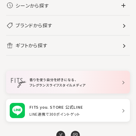
フレグランス
シーンから探す
すべてのフレグランス
バス・ボディケア
ぐっすり眠りたい
レディース香水
ブランドから探す
すべてのバス・ボディケア
ホームフレグランス
音楽と一緒に
メンズ香水
ボディ・ハンドクリーム
すべてのホームフレグランス
ヘアケア
リフレッシュしたい
ギフトから探す
ボディミスト・スプレー
入浴剤
ルームフレグランス
すべてのヘアケア
メイク・スキンケア
作業に集中したい
ファブリックスプレー
シャンプー
メイク・スキンケア
業務用
柔軟剤
トリートメント
空間用ディフューザー
香りを使う自分を好きになる、
スタイリング
フレグランスライフスタイルメディア
FITS you. STORE 公式LINE
LINE連携で300ポイントゲット