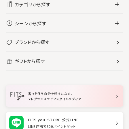
カテゴリから探す
フレグランス
シーンから探す
すべてのフレグランス
バス・ボディケア
ぐっすり眠りたい
レディース香水
ブランドから探す
すべてのバス・ボディケア
ホームフレグランス
音楽と一緒に
メンズ香水
ボディ・ハンドクリーム
すべてのホームフレグランス
ヘアケア
リフレッシュしたい
ギフトから探す
ボディミスト・スプレー
入浴剤
ルームフレグランス
すべてのヘアケア
メイク・スキンケア
作業に集中したい
ファブリックスプレー
シャンプー
メイク・スキンケア
業務用
柔軟剤
トリートメント
空間用ディフューザー
香りを使う自分を好きになる、
スタイリング
フレグランスライフスタイルメディア
FITS you. STORE 公式LINE
LINE連携で300ポイントゲット