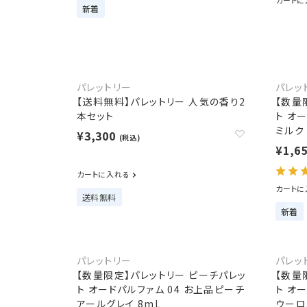
カートに
新着
パレットリー
パレッ
【送料無料】パレットリー 人気の香り2
【数量
本セット
ト オ
ミルク
¥3,300
(税込)
¥1,6
カートに入れる
カートに
送料無料
新着
パレットリー
パレッ
【数量限定】パレットリー ピーチパレッ
【数量
ト オードパルファム 04 お上品ピーチ
ト オ
アールグレイ 8mL
ウーロ