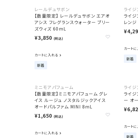
レールデュサボン
ライジ
【数量限定】 レールデュサボン エアオ
ライジ
アシス フレグランスウォーター ブリー
レンジ
ズウィズ 60mL
¥4,2
¥3,850
(税込)
カートに
カートに入れる
新着
新着
ミニモアパフューム
ライジ
【数量限定】ミニモアパフューム グレ
ライジ
イス ルージュ ノスタルジックアイス
ー オー
オードパルファム MINI 8mL
¥6,8
¥1,650
(税込)
カートに
カートに入れる
新着