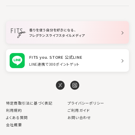
すべてのヘアケア
メイク・スキンケア
作業に集中したい
ファブリックスプレー
シャンプー
メイク・スキンケア
業務用
柔軟剤
トリートメント
空間用ディフューザー
香りを使う自分を好きになる、
スタイリング
フレグランスライフスタイルメディア
FITS you. STORE 公式LINE
LINE連携で300ポイントゲット
特定商取引法に基づく表記
プライバシーポリシー
利用規約
ご利用ガイド
よくある質問
お問い合わせ
会社概要