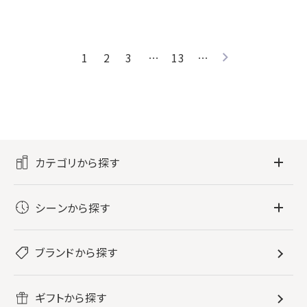
1
2
3
…
13
…
カテゴリから探す
フレグランス
シーンから探す
すべてのフレグランス
バス・ボディケア
ぐっすり眠りたい
レディース香水
ブランドから探す
すべてのバス・ボディケア
ホームフレグランス
音楽と一緒に
メンズ香水
ボディ・ハンドクリーム
すべてのホームフレグランス
ヘアケア
リフレッシュしたい
ギフトから探す
ボディミスト・スプレー
入浴剤
ルームフレグランス