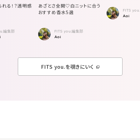
られる！？透明感
あざとさ全開♡白ニットに合う
FITS yo
おすすめ香水5選
Aoi
you.編集部
FITS you.編集部
i
Aoi
FITS you.を覗きにいく