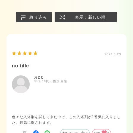
絞り込み
表示：新しい順
2024.6.23
no title
おじじ
年代:
50代
性別:
男性
色々な入浴剤を試して来た中で、この入浴剤が1番気に入りまし
た。最高に癒されます。
参考になった
0
Like!
0