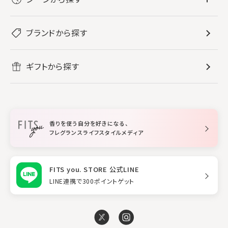
すべてのフレグランス
バス・ボディケア
ぐっすり眠りたい
レディース香水
ブランドから探す
すべてのバス・ボディケア
ホームフレグランス
音楽と一緒に
メンズ香水
ボディ・ハンドクリーム
すべてのホームフレグランス
ヘアケア
リフレッシュしたい
ギフトから探す
ボディミスト・スプレー
入浴剤
ルームフレグランス
すべてのヘアケア
メイク・スキンケア
作業に集中したい
ファブリックスプレー
シャンプー
メイク・スキンケア
業務用
柔軟剤
トリートメント
空間用ディフューザー
香りを使う自分を好きになる、
スタイリング
フレグランスライフスタイルメディア
FITS you. STORE 公式LINE
LINE連携で300ポイントゲット