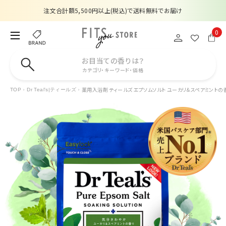
注文合計額5,500円以上(税込)で送料無料でお届け
夏季休業のお知らせ
0
販売価格改定のお知らせ
お目当ての香りは？
カテゴリ・キーワード・価格
【数量限定】購入金額6,000円(税込)以上で香水サンプルプレゼント
薬用入浴剤 ティールズ エプソムソルト ユーカリ＆スペアミントの香り
TOP
Dr Teal's|ティールズ
注文合計額5,500円以上(税込)で送料無料でお届け