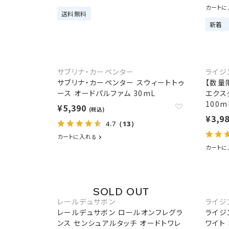
カートに
送料無料
新着
サブリナ・カーペンター
ライジ
サブリナ・カーペンター スウィートトゥ
【数量
ース オードパルファム 30mL
エクス
100
¥5,390
(税込)
¥3,9
4.7
（13）
カートに入れる
カートに
レールデュサボン
ライジ
レールデュサボン ロールオンフレグラ
ライジ
ンス センシュアルタッチ オードトワレ
ワイト