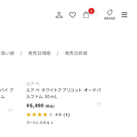
0
の高い順
発売日降順
発売日昇順
ルアペ
バイ ア
ルアペ ホワイトアプリコット オードパ
ァム
ルファム 30mL
¥6,490
(税込)
4.0
（1）
カートに入れる