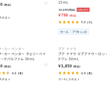
15mL
90
(税込)
¥1,595(税込)
50%OFF
¥798
(税込)
入れる
5.0
（1）
セール
アウトレット
ナ・カーペンター
プア ナナラ
ナ・カーペンター チェリーベイ
プア ナナラ マプアナウーロン
オードパルファム 30mL
トワレ 50mL
90
¥3,850
(税込)
(税込)
4.6
4.9
（8）
（8）
入れる
カートに入れる