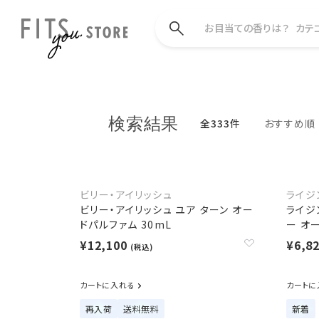
お目当ての香りは？
カテ
検索結果
全333件
おすすめ順
ビリー・アイリッシュ
ライジ
ビリー・アイリッシュ ユア ターン オー
ライジ
ドパルファム 30mL
ー オー
¥12,100
¥6,8
(税込)
カートに入れる
カートに
再入荷
送料無料
新着