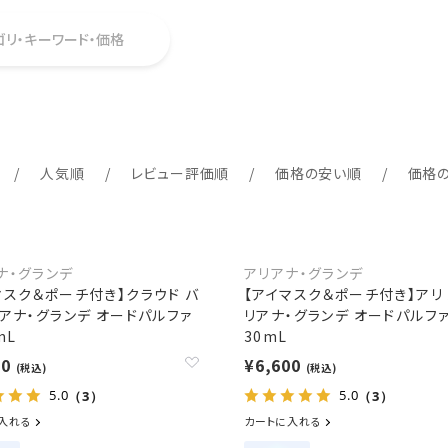
ゴリ・キーワード・価格
人気順
レビュー評価順
価格の安い順
価格
ナ・グランデ
アリアナ・グランデ
マスク＆ポーチ付き】クラウド バ
【アイマスク＆ポーチ付き】アリ 
リアナ・グランデ オードパルファ
リアナ・グランデ オードパルフ
mL
30mL
00
¥6,600
(税込)
(税込)
5.0
5.0
（3）
（3）
入れる
カートに入れる