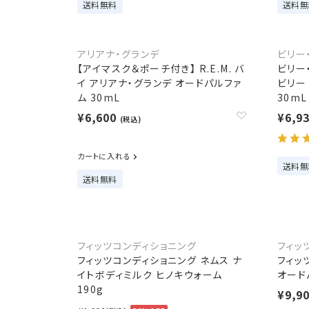
送料無料
送料無
アリアナ・グランデ
ビリー
【アイマスク＆ポーチ付き】 R.E.M. バ
ビリー
イ アリアナ・グランデ オードパルファ
ビリー
ム 30mL
30mL
¥6,600
¥6,9
(税込)
カートに入れる
送料無
送料無料
フィッツコンディショニング
フィッ
フィッツコンディショニング ネムス ナ
フィッ
イトボディミルク ヒノキウォーム
オードパ
190g
¥9,9