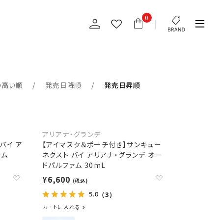
0
の高い順
発売日降順
発売日昇順
アリアナ・グランデ
バイ ア
【アイマスク＆ポーチ付き】サンキュー
ァム
ネクスト バイ アリアナ・グランデ オー
ドパルファム 30mL
¥6,600
(税込)
5.0
（3）
カートに入れる