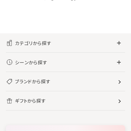
カテゴリから探す
フレグランス
シーンから探す
すべてのフレグランス
バス・ボディケア
ぐっすり眠りたい
レディース香水
ブランドから探す
すべてのバス・ボディケア
ホームフレグランス
音楽と一緒に
メンズ香水
ボディ・ハンドクリーム
すべてのホームフレグランス
ヘアケア
リフレッシュしたい
ギフトから探す
ボディミスト・スプレー
入浴剤
ルームフレグランス
すべてのヘアケア
メイク・スキンケア
作業に集中したい
ファブリックスプレー
シャンプー
メイク・スキンケア
業務用
柔軟剤
トリートメント
空間用ディフューザー