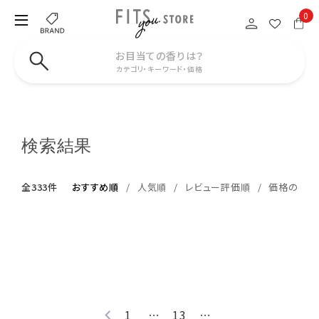
0
お目当ての香りは？
カテゴリ・キーワード・価格
検索結果
全333件
おすすめ順
人気順
レビュー評価順
価格の安い
1
…
13
…