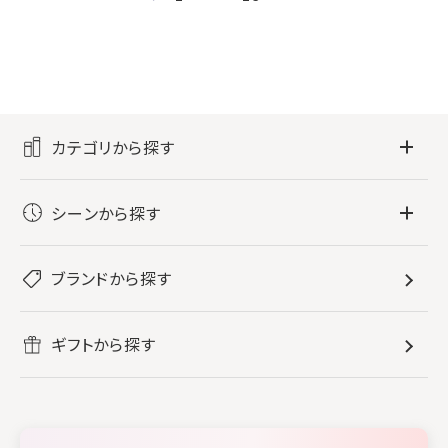
カテゴリから探す
フレグランス
シーンから探す
すべてのフレグランス
バス・ボディケア
ぐっすり眠りたい
レディース香水
ブランドから探す
すべてのバス・ボディケア
ホームフレグランス
音楽と一緒に
メンズ香水
ボディ・ハンドクリーム
すべてのホームフレグランス
ヘアケア
リフレッシュしたい
ギフトから探す
ボディミスト・スプレー
入浴剤
ルームフレグランス
すべてのヘアケア
メイク・スキンケア
作業に集中したい
ファブリックスプレー
シャンプー
メイク・スキンケア
業務用
柔軟剤
トリートメント
空間用ディフューザー