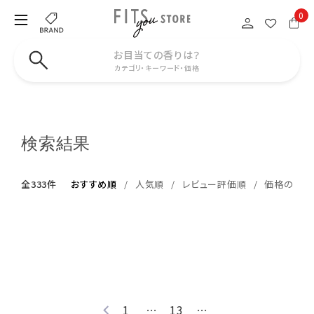
0
お目当ての香りは？
カテゴリ・キーワード・価格
検索結果
全333件
おすすめ順
人気順
レビュー評価順
価格の安い
1
…
13
…