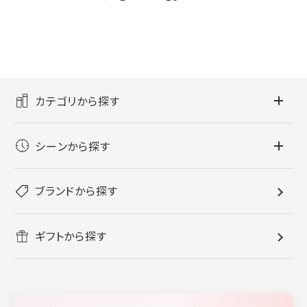
カテゴリから探す
フレグランス
シーンから探す
すべてのフレグランス
バス・ボディケア
ぐっすり眠りたい
レディース香水
ブランドから探す
すべてのバス・ボディケア
ホームフレグランス
音楽と一緒に
メンズ香水
ボディ・ハンドクリーム
すべてのホームフレグランス
ヘアケア
リフレッシュしたい
ギフトから探す
ボディミスト・スプレー
入浴剤
ルームフレグランス
すべてのヘアケア
メイク・スキンケア
作業に集中したい
ファブリックスプレー
シャンプー
メイク・スキンケア
業務用
柔軟剤
トリートメント
空間用ディフューザー