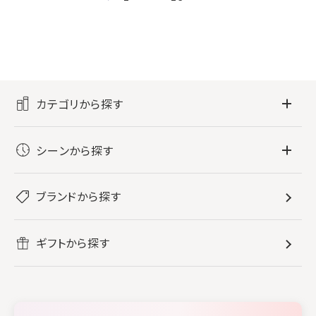
カテゴリから探す
フレグランス
シーンから探す
すべてのフレグランス
バス・ボディケア
ぐっすり眠りたい
レディース香水
ブランドから探す
すべてのバス・ボディケア
ホームフレグランス
音楽と一緒に
メンズ香水
ボディ・ハンドクリーム
すべてのホームフレグランス
ヘアケア
リフレッシュしたい
ギフトから探す
ボディミスト・スプレー
入浴剤
ルームフレグランス
すべてのヘアケア
メイク・スキンケア
作業に集中したい
ファブリックスプレー
シャンプー
メイク・スキンケア
業務用
柔軟剤
トリートメント
空間用ディフューザー