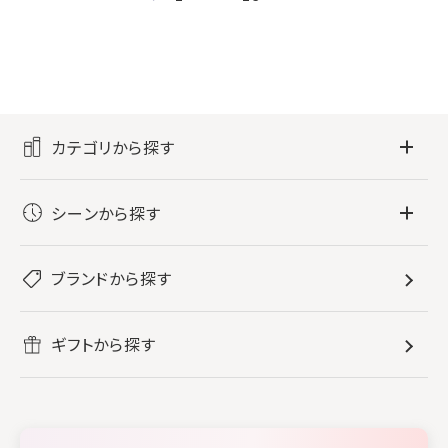
カテゴリから探す
フレグランス
シーンから探す
すべてのフレグランス
バス・ボディケア
ぐっすり眠りたい
レディース香水
ブランドから探す
すべてのバス・ボディケア
ホームフレグランス
音楽と一緒に
メンズ香水
ボディ・ハンドクリーム
すべてのホームフレグランス
ヘアケア
リフレッシュしたい
ギフトから探す
ボディミスト・スプレー
入浴剤
ルームフレグランス
すべてのヘアケア
メイク・スキンケア
作業に集中したい
ファブリックスプレー
シャンプー
メイク・スキンケア
業務用
柔軟剤
トリートメント
空間用ディフューザー