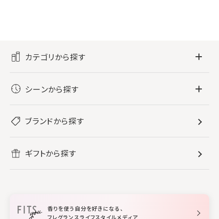
カテゴリから探す
フレグランス
シーンから探す
すべてのフレグランス
バス・ボディケア
ぐっすり眠りたい
レディース香水
ブランドから探す
すべてのバス・ボディケア
ホームフレグランス
音楽と一緒に
メンズ香水
ボディ・ハンドクリーム
すべてのホームフレグランス
ヘアケア
リフレッシュしたい
ギフトから探す
ボディミスト・スプレー
入浴剤
ルームフレグランス
すべてのヘアケア
メイク・スキンケア
作業に集中したい
ファブリックスプレー
シャンプー
メイク・スキンケア
業務用
柔軟剤
トリートメント
空間用ディフューザー
香りを使う自分を好きになる、
スタイリング
フレグランスライフスタイルメディア