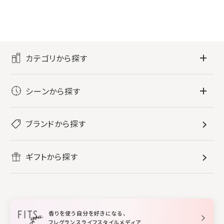
カテゴリから探す
フレグランス
シーンから探す
すべてのフレグランス
バス・ボディケア
ぐっすり眠りたい
レディース香水
ブランドから探す
すべてのバス・ボディケア
ホームフレグランス
音楽と一緒に
メンズ香水
ボディ・ハンドクリーム
すべてのホームフレグランス
ヘアケア
リフレッシュしたい
ギフトから探す
ボディミスト・スプレー
入浴剤
ルームフレグランス
すべてのヘアケア
メイク・スキンケア
作業に集中したい
ファブリックスプレー
シャンプー
メイク・スキンケア
業務用
柔軟剤
トリートメント
空間用ディフューザー
香りを使う自分を好きになる、
スタイリング
フレグランスライフスタイルメディア