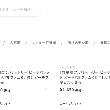
ゴリ・キーワード・価格
人気順
レビュー評価順
価格の安い順
価格
トリー
パレットリー
限定】パレットリー ピーチパレッ
【数量限定】パレットリー ピー
ードパルファム 02 儚げピーチブ
ト オードパルファム 03 きれ
mL
チムスク 8mL
50
¥1,650
(税込)
(税込)
入れる
カートに入れる