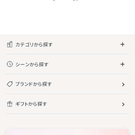
カテゴリから探す
フレグランス
シーンから探す
すべてのフレグランス
バス・ボディケア
ぐっすり眠りたい
レディース香水
ブランドから探す
すべてのバス・ボディケア
ホームフレグランス
音楽と一緒に
メンズ香水
ボディ・ハンドクリーム
すべてのホームフレグランス
ヘアケア
リフレッシュしたい
ギフトから探す
ボディミスト・スプレー
入浴剤
ルームフレグランス
すべてのヘアケア
メイク・スキンケア
作業に集中したい
ファブリックスプレー
シャンプー
メイク・スキンケア
業務用
柔軟剤
トリートメント
空間用ディフューザー