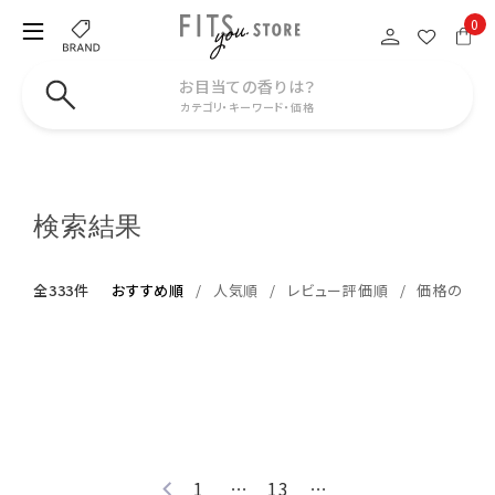
0
お目当ての香りは？
カテゴリ・キーワード・価格
検索結果
全333件
おすすめ順
人気順
レビュー評価順
価格の安い
1
…
13
…