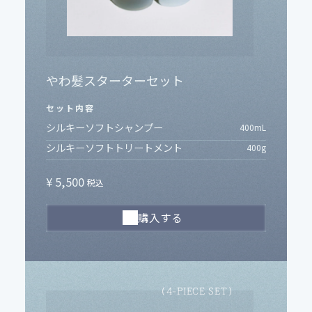
やわ髪スターターセット
セット内容
シルキーソフトシャンプー
400
mL
シルキーソフトトリートメント
400
g
¥ 5,500
税込
購入する
（
）
4-PIECE SET