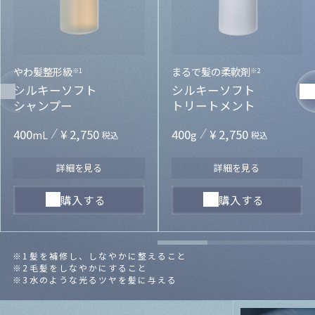
やわ髪整形級
まるで髪の柔軟剤
※1
※2
シルキーソフト
シルキーソフト
シャンプー
トリートメント
400
¥ 2,750
400
¥ 2,750
mL
g
税込
税込
詳細を見る
詳細を見る
購入する
購入する
※1
髪を補修し、しなやかに整えること
※2
毛髪をしなやかにすること
※3
水のような光るツヤを髪に与える