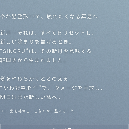
やわ髪整形
で、触れたくなる素髪へ
※1
新月─それは、すべてをリセットし、
新しい始まりを告げるとき。
“SINORU”は、その新月を意味する
韓国語から生まれました。
髪をやわらかくととのえる
“やわ髪整形
”で、
ダメージを手放し、
※1
明日はまた新しい私へ。
※1
髪を補修し、しなやかに整えること