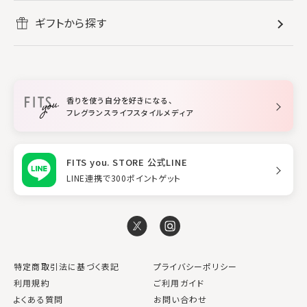
ボディ・ハンドクリーム
すべてのホームフレグランス
ヘアケア
リフレッシュしたい
ギフトから探す
ボディミスト・スプレー
入浴剤
ルームフレグランス
すべてのヘアケア
メイク・スキンケア
作業に集中したい
ファブリックスプレー
シャンプー
メイク・スキンケア
業務用
柔軟剤
トリートメント
空間用ディフューザー
香りを使う自分を好きになる、
スタイリング
フレグランスライフスタイルメディア
FITS you. STORE 公式LINE
LINE連携で300ポイントゲット
特定商取引法に基づく表記
プライバシーポリシー
利用規約
ご利用ガイド
よくある質問
お問い合わせ