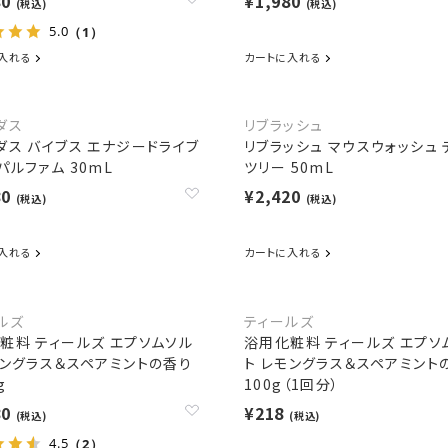
80
¥1,980
(税込)
(税込)
5.0
（1）
入れる
カートに入れる
ダス
リブラッシュ
ダス バイブス エナジードライブ
リブラッシュ マウスウォッシュ 
パルファム 30mL
ツリー 50mL
80
¥2,420
(税込)
(税込)
入れる
カートに入れる
ルズ
ティールズ
粧料 ティールズ エプソムソル
浴用化粧料 ティールズ エプソ
モングラス＆スペアミントの香り
ト レモングラス＆スペアミント
g
100g（1回分）
80
¥218
(税込)
(税込)
4.5
（2）