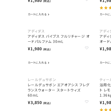
¥1,980
¥1,9
(税込)
カートに入れる
カートに
アディダス
アディ
アディダス バイブス フルリチャージ オ
アディ
ードパルファム 30mL
オード
¥1,980
¥1,9
(税込)
カートに入れる
カートに
レールデュサボン
ティー
レールデュサボン エアオアシス フレグ
浴用化
ランスウォーター スタートウィズ
ト レ
60mL
1.36k
¥3,850
¥1,9
(税込)